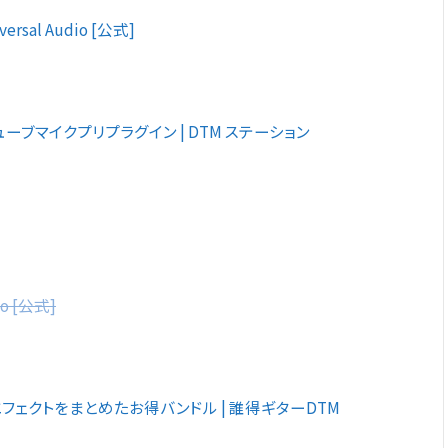
iversal Audio [公式]
ip – チューブマイクプリプラグイン | DTM ステーション
dio [公式]
るギターエフェクトをまとめたお得バンドル | 誰得ギターDTM