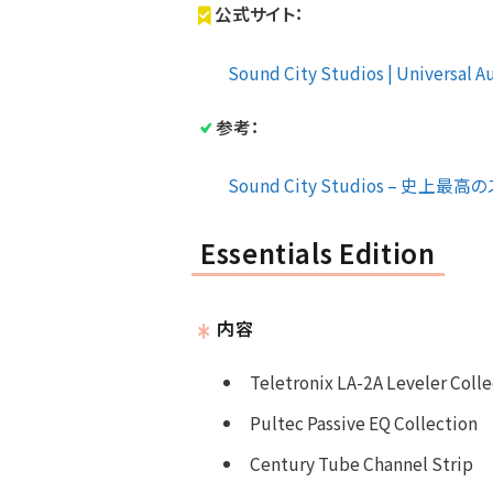
公式サイト：
Sound City Studios | Universal 
参考：
Sound City Studios – 史上最
Essentials Edition
内容
Teletronix LA-2A Leveler Colle
Pultec Passive EQ Collection
Century Tube Channel Strip