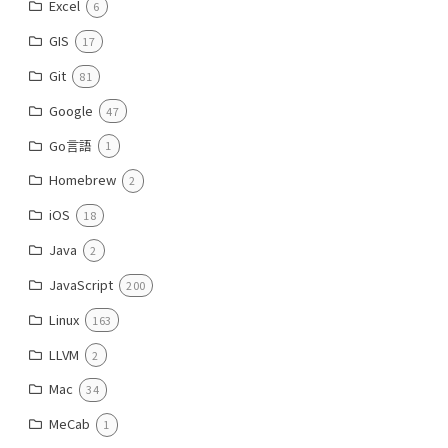
Excel
6
GIS
17
Git
81
Google
47
Go言語
1
Homebrew
2
iOS
18
Java
2
JavaScript
200
Linux
163
LLVM
2
Mac
34
MeCab
1