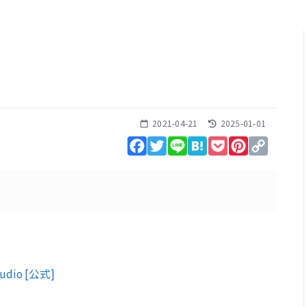
2021-04-21
2025-01-01
Facebook
Twitter
Line
Hatena
Pocket
Pinterest
Copy
Link
 Audio [公式]