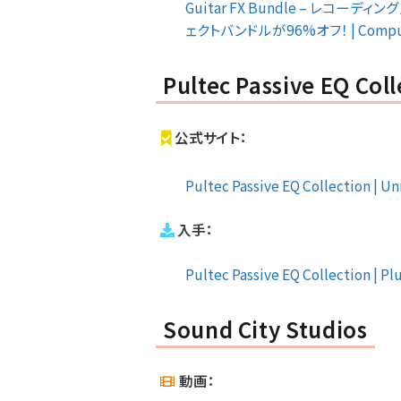
Guitar FX Bundle – 
ェクトバンドルが96%オフ！ | Compute
Pultec Passive EQ Coll
公式サイト：
Pultec Passive EQ Collection | U
入手：
Pultec Passive EQ Collection | P
Sound City Studios
動画：