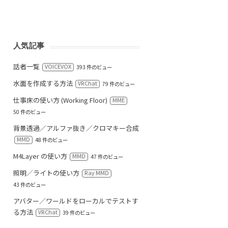
人気記事
話者一覧
VOICEVOX
393 件のビュー
水面を作成する方法
VRChat
79 件のビュー
仕事床の使い方 (Working Floor)
MME
50 件のビュー
背景透過／アルファ抜き／クロマキー合成
MMD
48 件のビュー
M4Layer の使い方
MMD
47 件のビュー
照明／ライトの使い方
Ray MMD
43 件のビュー
アバター／ワールドをローカルでテストす
る方法
VRChat
39 件のビュー