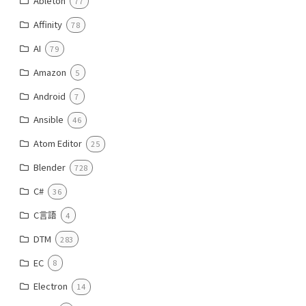
Ableton
77
Affinity
78
AI
79
Amazon
5
Android
7
Ansible
46
Atom Editor
25
Blender
728
C#
36
C言語
4
DTM
283
EC
8
Electron
14