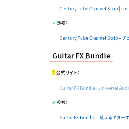
Century Tube Channel Strip | Un
参考：
Century Tube Channel Str
Guitar FX Bundle
公式サイト：
Guitar FX Bundle | Universal Au
参考：
Guitar FX Bundle – 使え