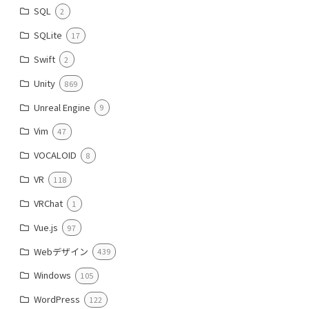
SQL
2
SQLite
17
Swift
2
Unity
869
Unreal Engine
9
Vim
47
VOCALOID
8
VR
118
VRChat
1
Vue.js
97
Webデザイン
439
Windows
105
WordPress
122