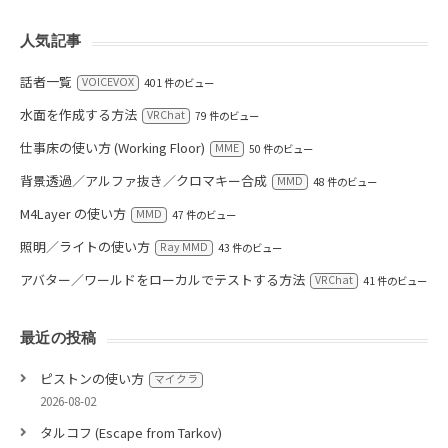
人気記事
話者一覧
VOICEVOX
401 件のビュー
水面を作成する方法
VRChat
79 件のビュー
仕事床の使い方 (Working Floor)
MME
50 件のビュー
背景透過／アルファ抜き／クロマキー合成
MMD
48 件のビュー
M4Layer の使い方
MMD
47 件のビュー
照明／ライトの使い方
Ray MMD
43 件のビュー
アバター／ワールドをローカルでテストする方法
VRChat
41 件のビュー
最近の投稿
ピストンの使い方
マイクラ
2026-08-02
タルコフ (Escape from Tarkov)