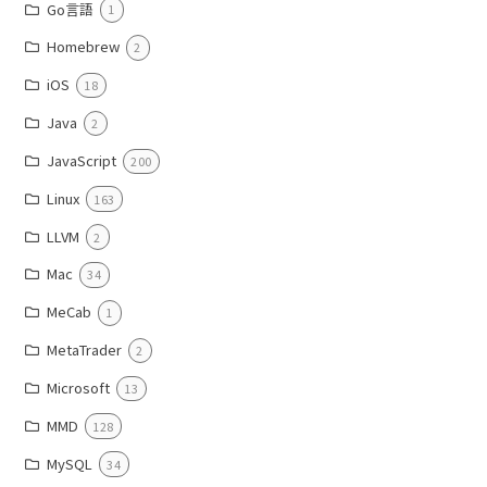
Go言語
1
Homebrew
2
iOS
18
Java
2
JavaScript
200
Linux
163
LLVM
2
Mac
34
MeCab
1
MetaTrader
2
Microsoft
13
MMD
128
MySQL
34