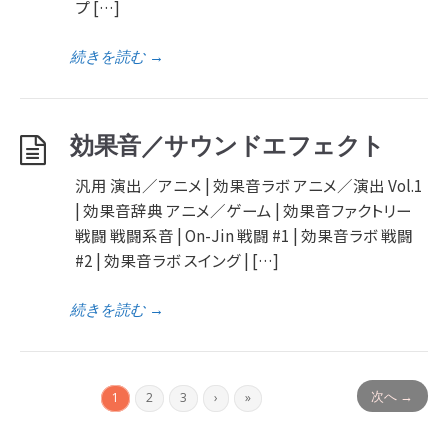
プ […]
続きを読む
→
効果音／サウンドエフェクト
汎用 演出／アニメ | 効果音ラボ アニメ／演出 Vol.1
| 効果音辞典 アニメ／ゲーム | 効果音ファクトリー
戦闘 戦闘系音 | On-Jin 戦闘 #1 | 効果音ラボ 戦闘
#2 | 効果音ラボ スイング | […]
続きを読む
→
次へ →
1
2
3
›
»