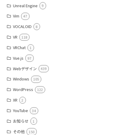
Unreal Engine
9
Vim
47
VOCALOID
8
VR
118
VRChat
1
Vue.js
97
Webデザイン
439
Windows
105
WordPress
122
XR
2
YouTube
34
お知らせ
1
その他
150