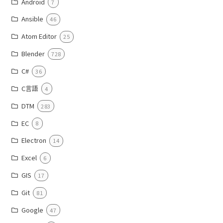
Android
7
Ansible
46
Atom Editor
25
Blender
728
C#
36
C言語
4
DTM
283
EC
8
Electron
14
Excel
6
GIS
17
Git
81
Google
47