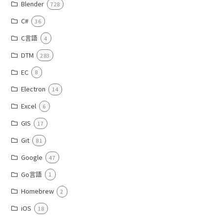
Blender
728
C#
36
C言語
4
DTM
283
EC
8
Electron
14
Excel
6
GIS
17
Git
81
Google
47
Go言語
1
Homebrew
2
iOS
18