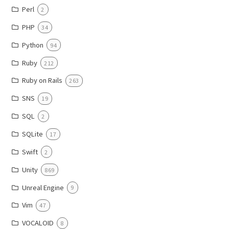
Perl
2
PHP
34
Python
94
Ruby
212
Ruby on Rails
263
SNS
19
SQL
2
SQLite
17
Swift
2
Unity
869
Unreal Engine
9
Vim
47
VOCALOID
8