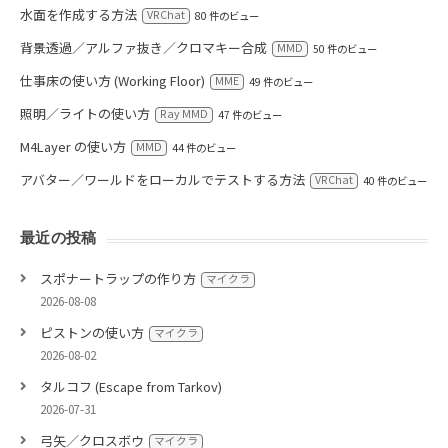
水面を作成する方法
VRChat
80 件のビュー
背景透過／アルファ抜き／クロマキー合成
MMD
50 件のビュー
仕事床の使い方 (Working Floor)
MME
49 件のビュー
照明／ライトの使い方
Ray MMD
47 件のビュー
M4Layer の使い方
MMD
44 件のビュー
アバター／ワールドをローカルでテストする方法
VRChat
40 件のビュー
最近の投稿
スポナートラップの作り方
マイクラ
2026-08-08
ピストンの使い方
マイクラ
2026-08-02
タルコフ (Escape from Tarkov)
2026-07-31
弓矢／クロスボウ
マイクラ