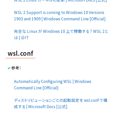
WSL 2 Support is coming to Windows 10 Versions
1903 and 1909 | Windows Command Line [Official]
完全な Linux が Windows 10 上で稼働する？ WSL 2と
は | ＠IT
wsl.conf
参考：
Automatically Configuring WSL | Windows
Command Line [Official]
ディストリビューションごとの起動設定を wsl.conf で構
成する | Microsoft Docs [公式]