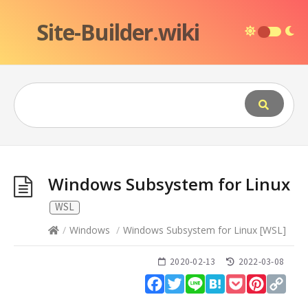
Site-Builder.wiki
Windows Subsystem for Linux
WSL
/
Windows
/
Windows Subsystem for Linux
[
WSL
]
2020-02-13
2022-03-08
Facebook
Twitter
Line
Hatena
Pocket
Pinteres
Cop
Lin