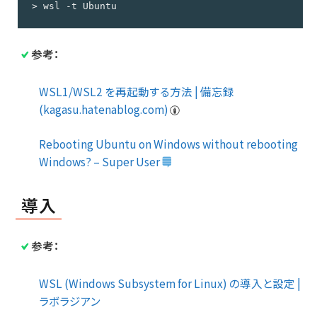
> wsl -t Ubuntu
参考：
WSL1/WSL2 を再起動する方法 | 備忘録
(kagasu.hatenablog.com)
Rebooting Ubuntu on Windows without rebooting
Windows? – Super User
導入
参考：
WSL (Windows Subsystem for Linux) の導入と設定 |
ラボラジアン