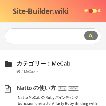
Site-Builder.wiki
カテゴリー：
MeCab
/
MeCab
/
Natto の使い方
Ruby
MeCab
Natto MeCab の Ruby バインディング
buruzaemon/natto: A Tasty Ruby Binding with