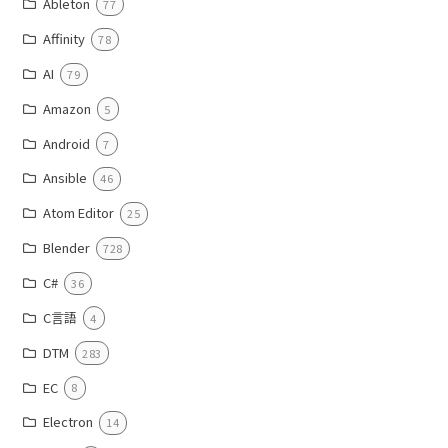
Ableton
77
Affinity
78
AI
79
Amazon
5
Android
7
Ansible
46
Atom Editor
25
Blender
728
C#
36
C言語
4
DTM
283
EC
8
Electron
14