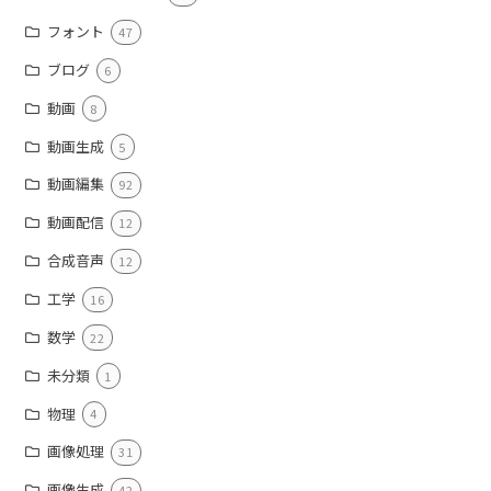
フォント
47
ブログ
6
動画
8
動画生成
5
動画編集
92
動画配信
12
合成音声
12
工学
16
数学
22
未分類
1
物理
4
画像処理
31
画像生成
42