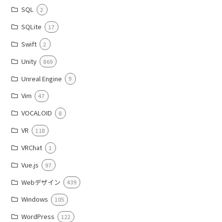
SQL
2
SQLite
17
Swift
2
Unity
869
Unreal Engine
9
Vim
47
VOCALOID
8
VR
118
VRChat
1
Vue.js
97
Webデザイン
439
Windows
105
WordPress
122