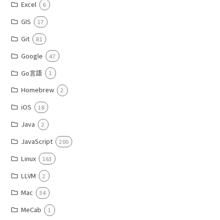
Excel
6
GIS
17
Git
81
Google
47
Go言語
1
Homebrew
2
iOS
18
Java
2
JavaScript
200
Linux
163
LLVM
2
Mac
34
MeCab
1