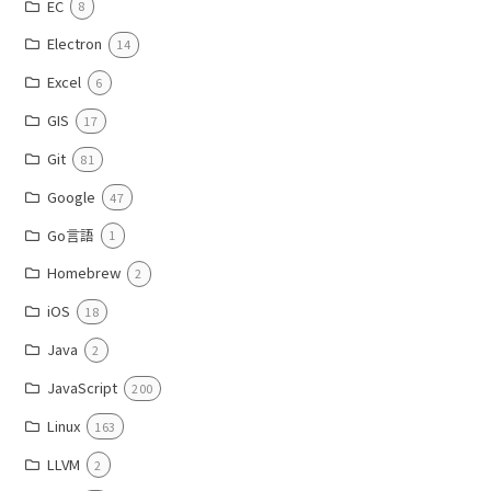
EC
8
Electron
14
Excel
6
GIS
17
Git
81
Google
47
Go言語
1
Homebrew
2
iOS
18
Java
2
JavaScript
200
Linux
163
LLVM
2