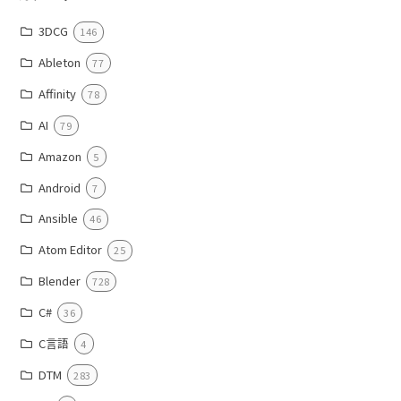
3DCG
146
Ableton
77
Affinity
78
AI
79
Amazon
5
Android
7
Ansible
46
Atom Editor
25
Blender
728
C#
36
C言語
4
DTM
283