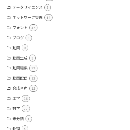
データサイエンス
8
ネットワーク管理
14
フォント
47
ブログ
6
動画
8
動画生成
5
動画編集
92
動画配信
12
合成音声
12
工学
16
数学
22
未分類
1
物理
4