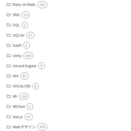
Ruby on Rails
263
SNS
19
SQL
2
SQLite
17
Swift
2
Unity
869
Unreal Engine
9
Vim
47
VOCALOID
8
VR
118
VRChat
1
Vue.js
97
Webデザイン
439