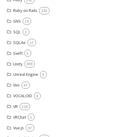
Ruby on Rails
263
SNS
19
SQL
2
SQLite
17
Swift
2
Unity
869
Unreal Engine
9
Vim
47
VOCALOID
8
VR
118
VRChat
1
Vue.js
97