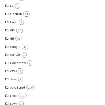
EC
8
Electron
14
Excel
6
GIS
17
Git
81
Google
47
Go言語
1
Homebrew
2
iOS
18
Java
2
JavaScript
200
Linux
163
LLVM
2