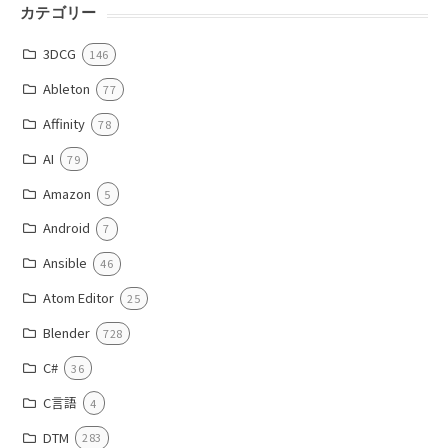
カテゴリー
3DCG
146
Ableton
77
Affinity
78
AI
79
Amazon
5
Android
7
Ansible
46
Atom Editor
25
Blender
728
C#
36
C言語
4
DTM
283