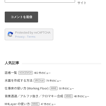
サイト
Protected by reCAPTCHA
Privacy
-
Terms
人気記事
話者一覧
VOICEVOX
402 件のビュー
水面を作成する方法
VRChat
79 件のビュー
仕事床の使い方 (Working Floor)
MME
50 件のビュー
背景透過／アルファ抜き／クロマキー合成
MMD
48 件のビュー
M4Layer の使い方
MMD
47 件のビュー