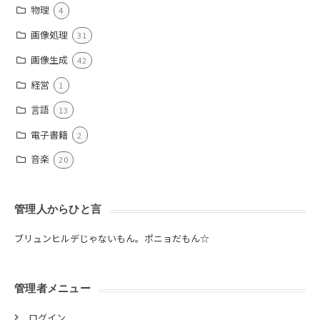
物理
4
画像処理
31
画像生成
42
経営
1
言語
13
電子書籍
2
音楽
20
管理人からひと言
ブリュンヒルデじゃないもん。ポニョだもん☆
管理者メニュー
ログイン