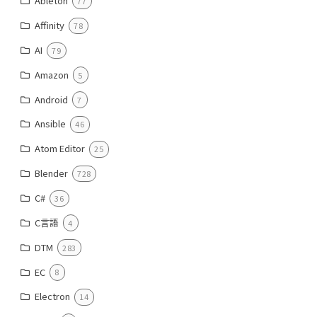
Ableton
77
Affinity
78
AI
79
Amazon
5
Android
7
Ansible
46
Atom Editor
25
Blender
728
C#
36
C言語
4
DTM
283
EC
8
Electron
14