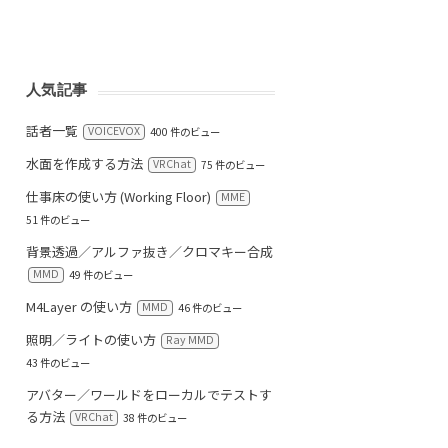
人気記事
話者一覧
VOICEVOX
400 件のビュー
水面を作成する方法
VRChat
75 件のビュー
仕事床の使い方 (Working Floor)
MME
51 件のビュー
背景透過／アルファ抜き／クロマキー合成
MMD
49 件のビュー
M4Layer の使い方
MMD
46 件のビュー
照明／ライトの使い方
Ray MMD
43 件のビュー
アバター／ワールドをローカルでテストす
る方法
VRChat
38 件のビュー