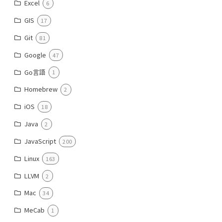
Excel
6
GIS
17
Git
81
Google
47
Go言語
1
Homebrew
2
iOS
18
Java
2
JavaScript
200
Linux
163
LLVM
2
Mac
34
MeCab
1