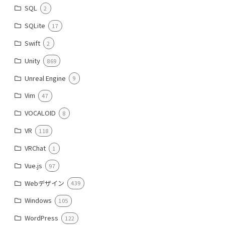
SQL
2
SQLite
17
Swift
2
Unity
869
Unreal Engine
9
Vim
47
VOCALOID
8
VR
118
VRChat
1
Vue.js
97
Webデザイン
439
Windows
105
WordPress
122