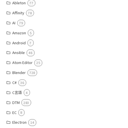
Ableton
77
Affinity
78
AI
79
Amazon
5
Android
7
Ansible
46
Atom Editor
25
Blender
728
C#
36
C言語
4
DTM
283
EC
8
Electron
14