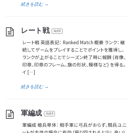
続きを読む
→
レート戦
AoE4
レート戦 英語表記： Ranked Match 概要 ランク： 継
続してゲームをプレイすることでポイントを獲得し、
ランクが上がることでシーズン終了時に報酬 (肖像、
印章、印章のフレーム、旗の形状、模様など) を得る。
イ […]
続きを読む
→
軍編成
AoE4
軍編成 槍兵単体： 相手軍に弓兵がおらず、騎兵ユニ
ットが主体の場合に有効 (振り回されると少し辛い)