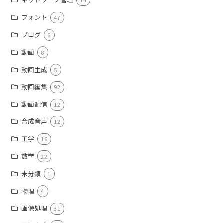
14
フォント
47
ブログ
6
動画
8
動画生成
5
動画編集
92
動画配信
12
合成音声
12
工学
16
数学
22
未分類
1
物理
4
画像処理
31