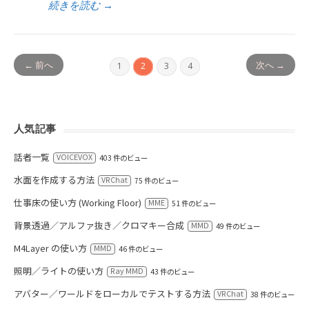
続きを読む
→
← 前へ
次へ →
1
2
3
4
人気記事
話者一覧
VOICEVOX
403 件のビュー
水面を作成する方法
VRChat
75 件のビュー
仕事床の使い方 (Working Floor)
MME
51 件のビュー
背景透過／アルファ抜き／クロマキー合成
MMD
49 件のビュー
M4Layer の使い方
MMD
46 件のビュー
照明／ライトの使い方
Ray MMD
43 件のビュー
アバター／ワールドをローカルでテストする方法
VRChat
38 件のビュー