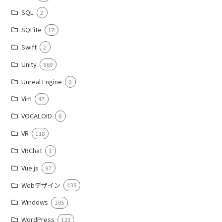
SQL
2
SQLite
17
Swift
2
Unity
869
Unreal Engine
9
Vim
47
VOCALOID
8
VR
118
VRChat
1
Vue.js
97
Webデザイン
439
Windows
105
WordPress
122