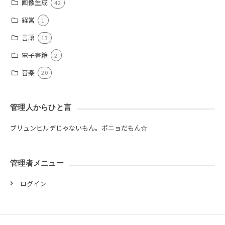
画像生成
42
経営
1
言語
13
電子書籍
2
音楽
20
管理人からひと言
ブリュンヒルデじゃないもん。ポニョだもん☆
管理者メニュー
ログイン