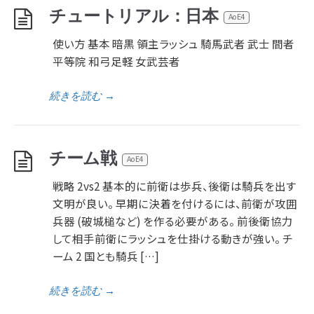
チュートリアル：日本
AoE4
使い方 基本 暗黒 領主ラッシュ 騎馬武者 武士 間者
平等院 和弓足軽 女武芸者
続きを読む
→
チーム戦
AoE4
戦略 2vs2 基本的に前衛は歩兵、後衛は騎兵を出す
文明が良い。 早期に決着を付けるには、前衛が攻囲
兵器 (破城槌など) を作る必要がある。 前後衛協力
して相手前衛にラッシュを仕掛ける動きが強い。 チ
ーム 2 国とも騎兵 […]
続きを読む
→