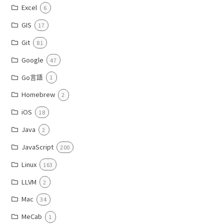
Excel
6
GIS
17
Git
81
Google
47
Go言語
1
Homebrew
2
iOS
18
Java
2
JavaScript
200
Linux
163
LLVM
2
Mac
34
MeCab
1