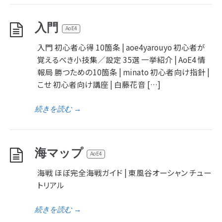
入門
AoE4
入門 初心者心得 10箇条 | aoe4yarouyo 初心者が
覚えるべき小技集／設定 35選 一挙紹介 | AoE4 情
報局 勝つための10箇条 | minato 初心者向け指針 |
こせ 初心者向け講座 | 白藤花音 […]
続きを読む
→
海マップ
AoE4
海戦 ほぼ完全海戦ガイド | 東風谷オーシャン チュー
トリアル
続きを読む
→