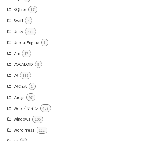
SQLite
17
Swift
2
Unity
869
Unreal Engine
9
Vim
47
VOCALOID
8
VR
118
VRChat
1
Vue.js
97
Webデザイン
439
Windows
105
WordPress
122
XR