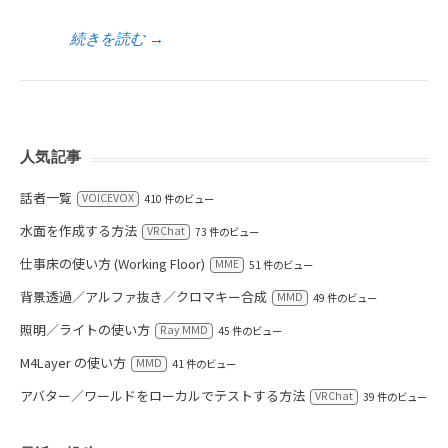
続きを読む
→
人気記事
話者一覧
VOICEVOX
410 件のビュー
水面を作成する方法
VRChat
73 件のビュー
仕事床の使い方 (Working Floor)
MME
51 件のビュー
背景透過／アルファ抜き／クロマキー合成
MMD
49 件のビュー
照明／ライトの使い方
Ray MMD
45 件のビュー
M4Layer の使い方
MMD
41 件のビュー
アバター／ワールドをローカルでテストする方法
VRChat
39 件のビュー