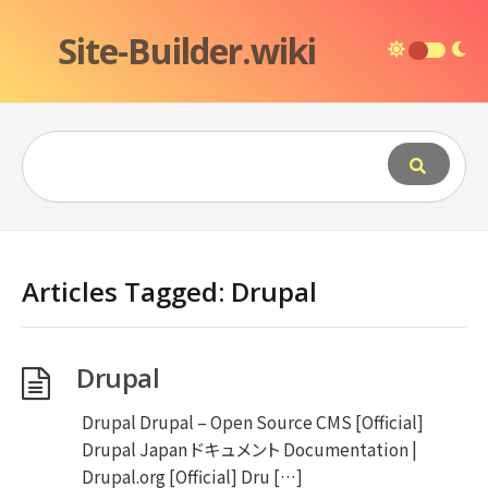
Site-Builder.wiki
Articles Tagged: Drupal
Drupal
Drupal Drupal – Open Source CMS [Official]
Drupal Japan ドキュメント Documentation |
Drupal.org [Official] Dru […]