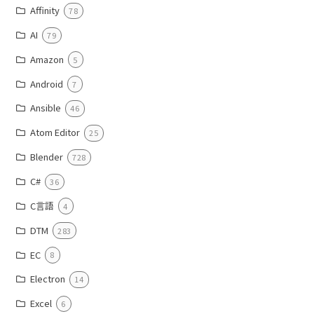
Affinity
78
AI
79
Amazon
5
Android
7
Ansible
46
Atom Editor
25
Blender
728
C#
36
C言語
4
DTM
283
EC
8
Electron
14
Excel
6