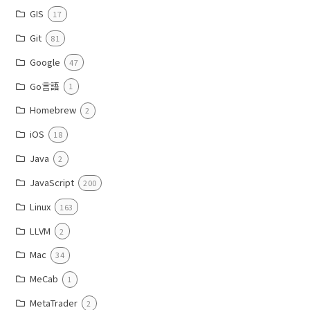
GIS
17
Git
81
Google
47
Go言語
1
Homebrew
2
iOS
18
Java
2
JavaScript
200
Linux
163
LLVM
2
Mac
34
MeCab
1
MetaTrader
2