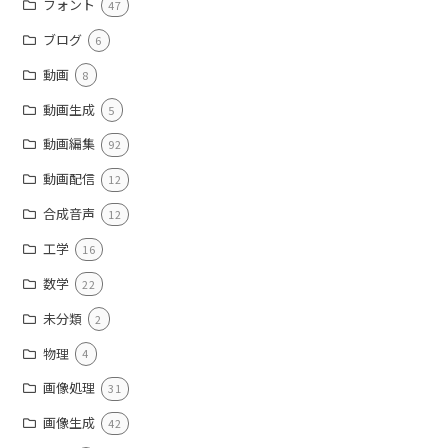
フォント
47
ブログ
6
動画
8
動画生成
5
動画編集
92
動画配信
12
合成音声
12
工学
16
数学
22
未分類
2
物理
4
画像処理
31
画像生成
42