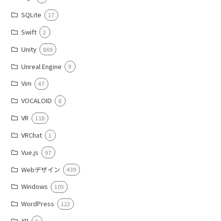
SQLite
17
Swift
2
Unity
869
Unreal Engine
9
Vim
47
VOCALOID
8
VR
118
VRChat
1
Vue.js
97
Webデザイン
439
Windows
105
WordPress
122
XR