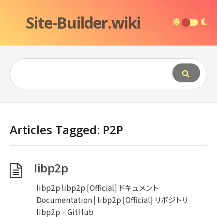
Site-Builder.wiki
Articles Tagged: P2P
libp2p
libp2p libp2p [Official] ドキュメント
Documentation | libp2p [Official] リポジトリ
libp2p – GitHub