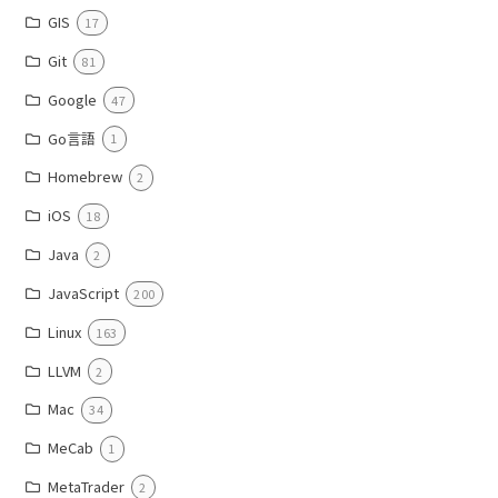
GIS
17
Git
81
Google
47
Go言語
1
Homebrew
2
iOS
18
Java
2
JavaScript
200
Linux
163
LLVM
2
Mac
34
MeCab
1
MetaTrader
2