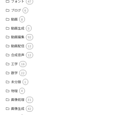
フォント
47
ブログ
6
動画
8
動画生成
5
動画編集
92
動画配信
12
合成音声
12
工学
16
数学
22
未分類
1
物理
4
画像処理
31
画像生成
42