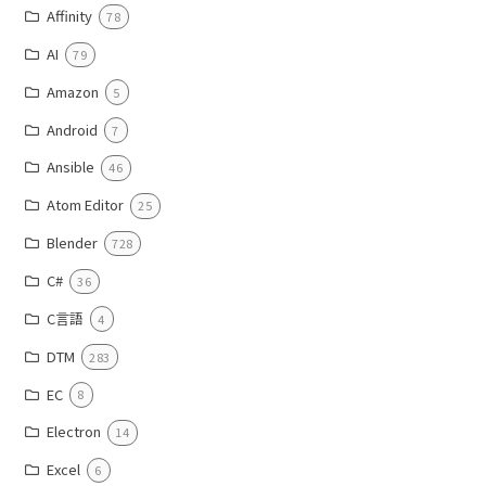
Affinity
78
AI
79
Amazon
5
Android
7
Ansible
46
Atom Editor
25
Blender
728
C#
36
C言語
4
DTM
283
EC
8
Electron
14
Excel
6