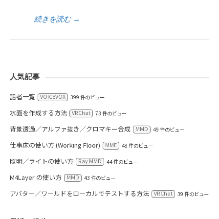
続きを読む
→
人気記事
話者一覧
VOICEVOX
399 件のビュー
水面を作成する方法
VRChat
73 件のビュー
背景透過／アルファ抜き／クロマキー合成
MMD
49 件のビュー
仕事床の使い方 (Working Floor)
MME
48 件のビュー
照明／ライトの使い方
Ray MMD
44 件のビュー
M4Layer の使い方
MMD
43 件のビュー
アバター／ワールドをローカルでテストする方法
VRChat
39 件のビュー