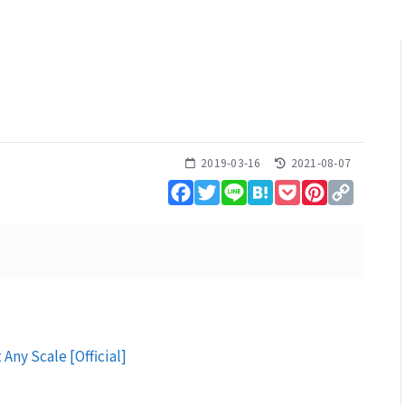
2019-03-16
2021-08-07
Facebook
Twitter
Line
Hatena
Pocket
Pinterest
Copy
Link
Any Scale [Official]