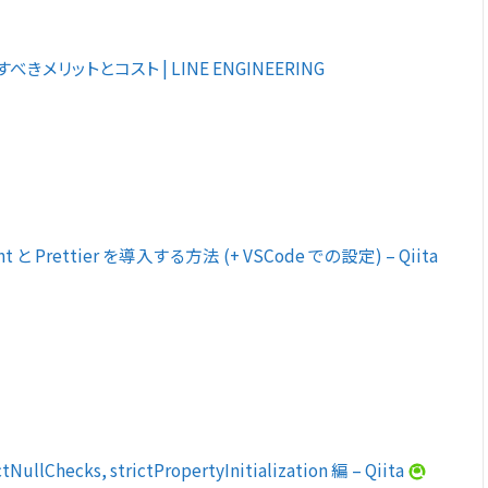
べきメリットとコスト | LINE ENGINEERING
t と Prettier を導入する方法 (+ VSCode での設定) – Qiita
tNullChecks, strictPropertyInitialization 編 – Qiita