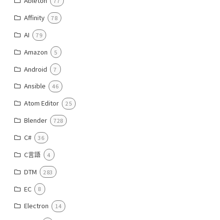
Ableton
77
Affinity
78
AI
79
Amazon
5
Android
7
Ansible
46
Atom Editor
25
Blender
728
C#
36
C言語
4
DTM
283
EC
8
Electron
14