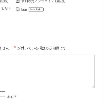
個別設定／プラグイン
Script
ESLint
する方法
bun
JavaScript
※
ません。
が付いている欄は必須項目です
※
名前