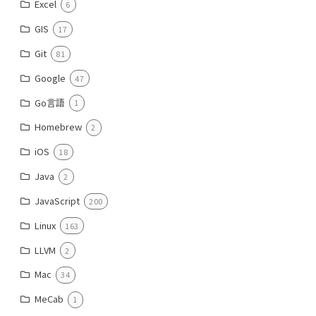
Excel
6
GIS
17
Git
81
Google
47
Go言語
1
Homebrew
2
iOS
18
Java
2
JavaScript
200
Linux
163
LLVM
2
Mac
34
MeCab
1