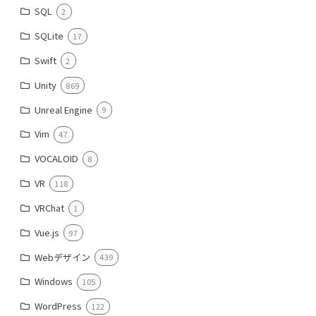
SQL
2
SQLite
17
Swift
2
Unity
869
Unreal Engine
9
Vim
47
VOCALOID
8
VR
118
VRChat
1
Vue.js
97
Webデザイン
439
Windows
105
WordPress
122