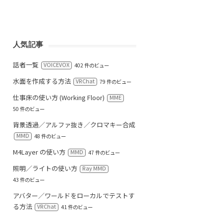
人気記事
話者一覧
VOICEVOX
402 件のビュー
水面を作成する方法
VRChat
79 件のビュー
仕事床の使い方 (Working Floor)
MME
50 件のビュー
背景透過／アルファ抜き／クロマキー合成
MMD
48 件のビュー
M4Layer の使い方
MMD
47 件のビュー
照明／ライトの使い方
Ray MMD
43 件のビュー
アバター／ワールドをローカルでテストす
る方法
VRChat
41 件のビュー