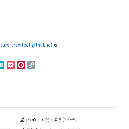
e-architect.github.io)
r
ne
Hatena
Pocket
Pinterest
Copy
Link
JavaScript 開発環境
VSCode