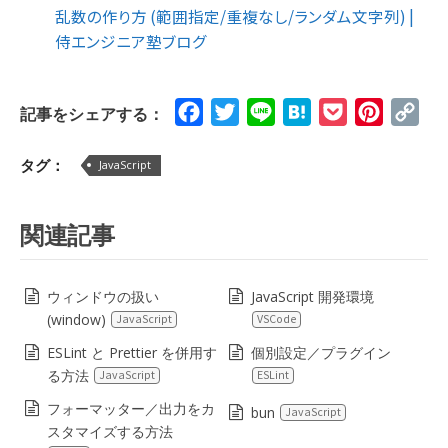
乱数の作り方 (範囲指定/重複なし/ランダム文字列) |
侍エンジニア塾ブログ
Facebook
Twitter
Line
Hatena
Pocket
Pinteres
Cop
記事をシェアする：
Lin
タグ：
JavaScript
関連記事
ウィンドウの扱い
JavaScript 開発環境
(window)
JavaScript
VSCode
ESLint と Prettier を併用す
個別設定／プラグイン
る方法
JavaScript
ESLint
フォーマッター／出力をカ
bun
JavaScript
スタマイズする方法