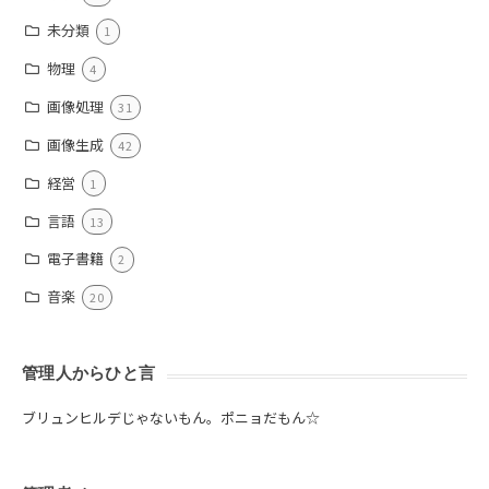
未分類
1
物理
4
画像処理
31
画像生成
42
経営
1
言語
13
電子書籍
2
音楽
20
管理人からひと言
ブリュンヒルデじゃないもん。ポニョだもん☆