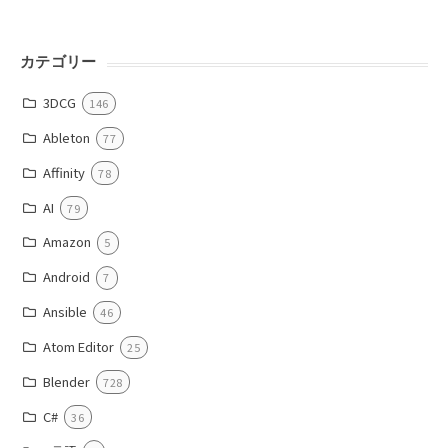
カテゴリー
3DCG
146
Ableton
77
Affinity
78
AI
79
Amazon
5
Android
7
Ansible
46
Atom Editor
25
Blender
728
C#
36