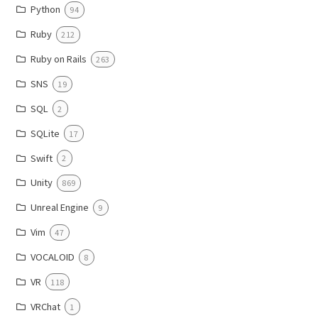
Python
94
Ruby
212
Ruby on Rails
263
SNS
19
SQL
2
SQLite
17
Swift
2
Unity
869
Unreal Engine
9
Vim
47
VOCALOID
8
VR
118
VRChat
1