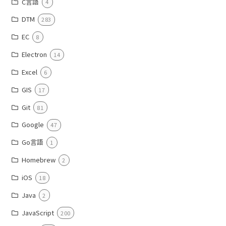
C言語
4
DTM
283
EC
8
Electron
14
Excel
6
GIS
17
Git
81
Google
47
Go言語
1
Homebrew
2
iOS
18
Java
2
JavaScript
200