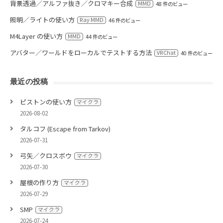
背景透過／アルファ抜き／クロマキー合成
MMD
48 件のビュー
照明／ライトの使い方
Ray MMD
46 件のビュー
M4Layer の使い方
MMD
44 件のビュー
アバター／ワールドをローカルでテストする方法
VRChat
40 件のビュー
最近の投稿
ピストンの使い方
マイクラ
2026-08-02
タルコフ (Escape from Tarkov)
2026-07-31
弓矢／クロスボウ
マイクラ
2026-07-30
屋根の作り方
マイクラ
2026-07-29
SMP
マイクラ
2026-07-24