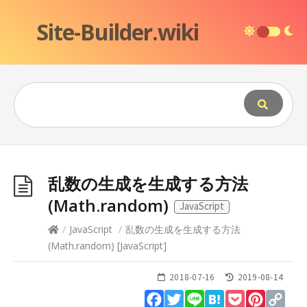
Site-Builder.wiki
乱数の生成を生成する方法
(Math.random)
JavaScript
/
JavaScript
/
乱数の生成を生成する方法
(Math.random)
[
JavaScript
]
2018-07-16
2019-08-14
Facebook
Twitter
Line
Hatena
Pocket
Pinteres
Cop