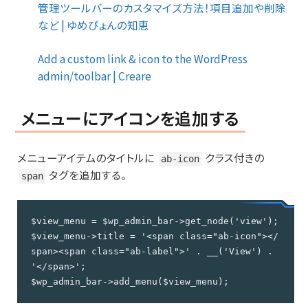
管理ツールバーのカスタマイズ方法！項目追加や削除
など | ゆめぴょんの知恵
Add a custom link & icon to the WordPress
admin/toolbar | Creare
メニューにアイコンを追加する
メニューアイテムのタイトルに
クラス付きの
ab-icon
タグを追加する。
span
$view_menu = $wp_admin_bar->get_node('view');

$view_menu->title = '<span class="ab-icon"></
span><span class="ab-label">' . __('View') . 
'</span>';

$wp_admin_bar->add_menu($view_menu);