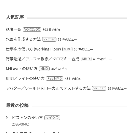
人気記事
話者一覧
VOICEVOX
393 件のビュー
水面を作成する方法
VRChat
79 件のビュー
仕事床の使い方 (Working Floor)
MME
50 件のビュー
背景透過／アルファ抜き／クロマキー合成
MMD
48 件のビュー
M4Layer の使い方
MMD
46 件のビュー
照明／ライトの使い方
Ray MMD
43 件のビュー
アバター／ワールドをローカルでテストする方法
VRChat
39 件のビュー
最近の投稿
ピストンの使い方
マイクラ
2026-08-02