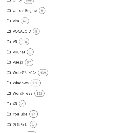
869
Unreal Engine
9
Vim
47
VOCALOID
8
VR
118
VRChat
1
Vue.js
97
Webデザイン
439
Windows
105
WordPress
122
XR
2
YouTube
34
お知らせ
1