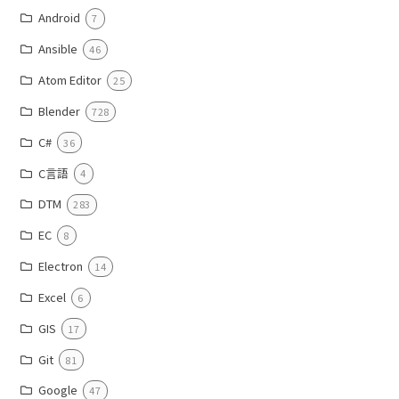
Android
7
Ansible
46
Atom Editor
25
Blender
728
C#
36
C言語
4
DTM
283
EC
8
Electron
14
Excel
6
GIS
17
Git
81
Google
47