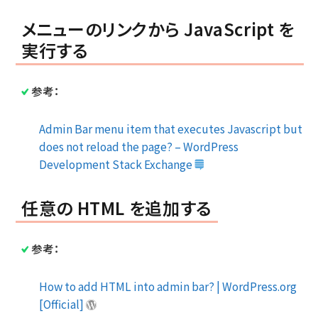
メニューのリンクから JavaScript を
実行する
参考：
Admin Bar menu item that executes Javascript but
does not reload the page? – WordPress
Development Stack Exchange
任意の HTML を追加する
参考：
How to add HTML into admin bar? | WordPress.org
[Official]