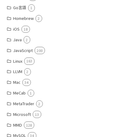
Go言語
1
Homebrew
2
iOS
18
Java
2
JavaScript
200
Linux
163
LLVM
2
Mac
34
MeCab
1
MetaTrader
2
Microsoft
13
MMD
128
MySQL
34