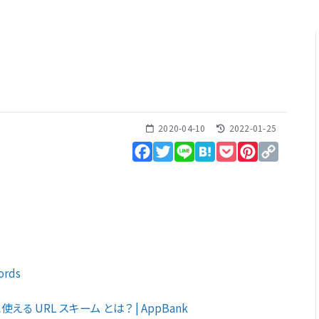
2020-04-10
2022-01-25
Facebook
Twitter
Line
Hatena
Pocket
Pinterest
Copy
Link
rds
える URL スキーム とは？ | AppBank