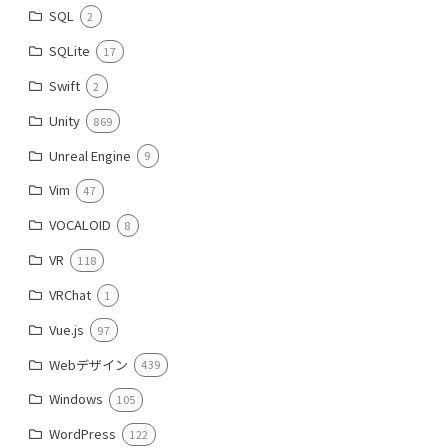
SQL
2
SQLite
17
Swift
2
Unity
869
Unreal Engine
9
Vim
47
VOCALOID
8
VR
118
VRChat
1
Vue.js
97
Webデザイン
439
Windows
105
WordPress
122