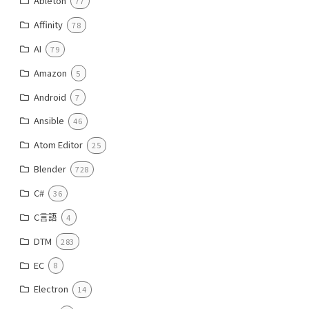
Ableton
77
Affinity
78
AI
79
Amazon
5
Android
7
Ansible
46
Atom Editor
25
Blender
728
C#
36
C言語
4
DTM
283
EC
8
Electron
14