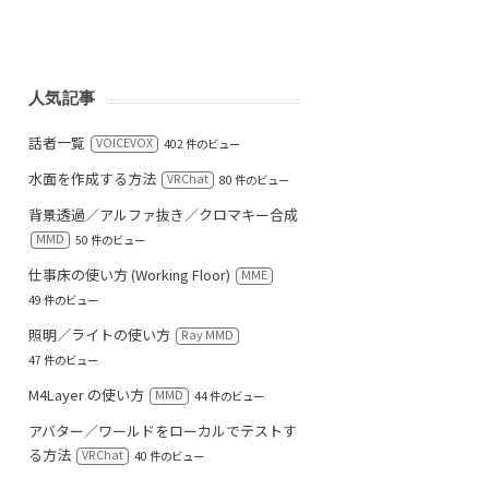
人気記事
話者一覧
VOICEVOX
402 件のビュー
水面を作成する方法
VRChat
80 件のビュー
背景透過／アルファ抜き／クロマキー合成
MMD
50 件のビュー
仕事床の使い方 (Working Floor)
MME
49 件のビュー
照明／ライトの使い方
Ray MMD
47 件のビュー
M4Layer の使い方
MMD
44 件のビュー
アバター／ワールドをローカルでテストす
る方法
VRChat
40 件のビュー