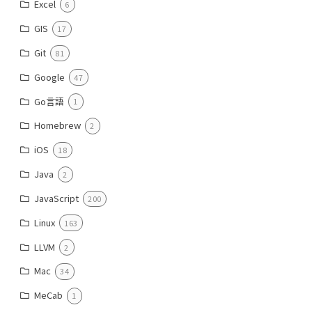
Excel
6
GIS
17
Git
81
Google
47
Go言語
1
Homebrew
2
iOS
18
Java
2
JavaScript
200
Linux
163
LLVM
2
Mac
34
MeCab
1