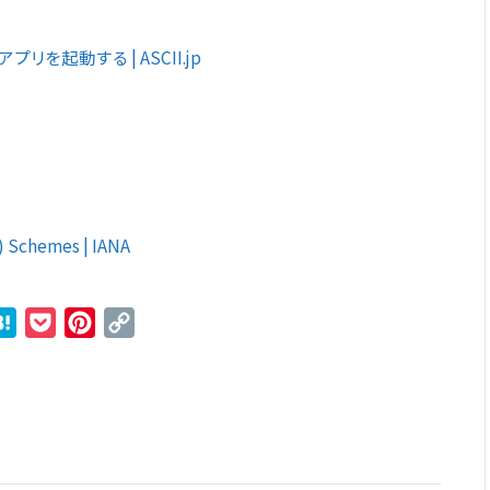
プリを起動する | ASCII.jp
) Schemes | IANA
r
ne
Hatena
Pocket
Pinterest
Copy
Link