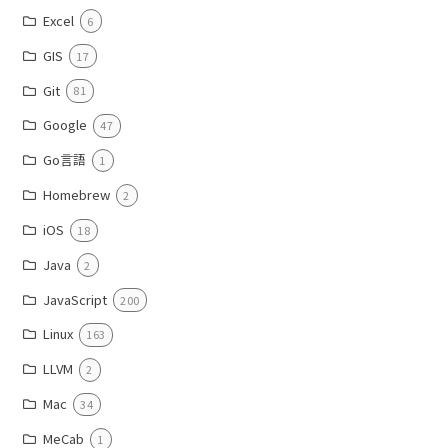
Excel
6
GIS
17
Git
81
Google
47
Go言語
1
Homebrew
2
iOS
18
Java
2
JavaScript
200
Linux
163
LLVM
2
Mac
34
MeCab
1