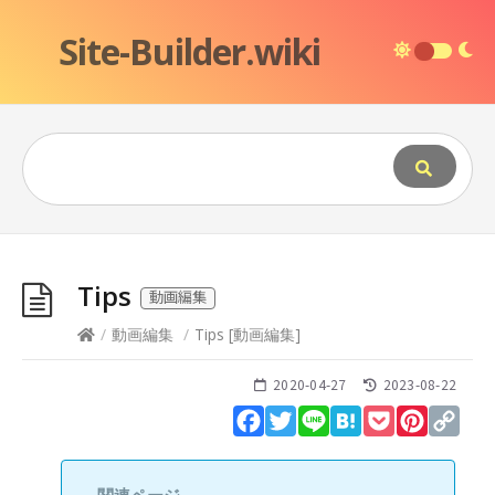
Site-Builder.wiki
Tips
動画編集
/
動画編集
/
Tips
[
動画編集
]
2020-04-27
2023-08-22
Facebook
Twitter
Line
Hatena
Pocket
Pinteres
Cop
Lin