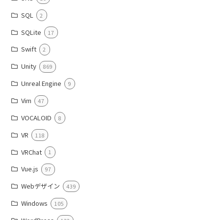
SQL
2
SQLite
17
Swift
2
Unity
869
Unreal Engine
9
Vim
47
VOCALOID
8
VR
118
VRChat
1
Vue.js
97
Webデザイン
439
Windows
105