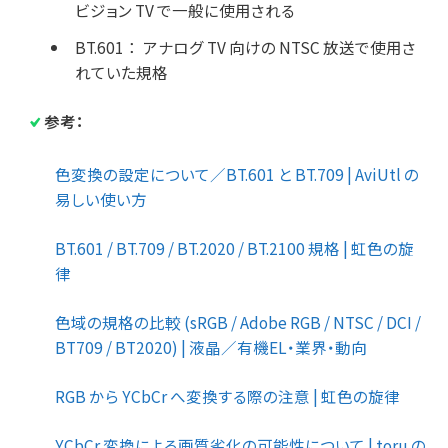
ビジョン TV で一般に使用される
BT.601
：
アナログ TV 向けの NTSC 放送で使用さ
れていた規格
参考：
色変換の設定について／BT.601 と BT.709 | AviUtl の
易しい使い方
BT.601 / BT.709 / BT.2020 / BT.2100 規格 | 虹色の旋
律
色域の規格の比較 (sRGB / Adobe RGB / NTSC / DCI /
BT709 / BT2020) | 液晶／有機EL・業界・動向
RGB から YCbCr へ変換する際の注意 | 虹色の旋律
YCbCr 変換による画質劣化の可能性について | toru の