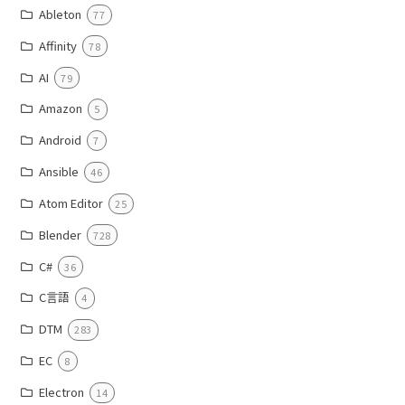
Ableton
77
Affinity
78
AI
79
Amazon
5
Android
7
Ansible
46
Atom Editor
25
Blender
728
C#
36
C言語
4
DTM
283
EC
8
Electron
14