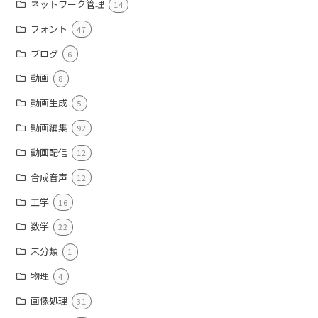
ネットワーク管理
14
フォント
47
ブログ
6
動画
8
動画生成
5
動画編集
92
動画配信
12
合成音声
12
工学
16
数学
22
未分類
1
物理
4
画像処理
31