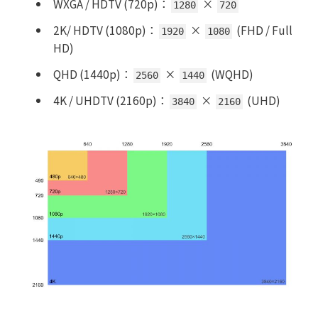
WXGA / HDTV (720p)
：
×
1280
720
2K/ HDTV (1080p)
：
×
(FHD / Full
1920
1080
HD)
QHD (1440p)
：
×
(WQHD)
2560
1440
4K / UHDTV (2160p)
：
×
(UHD)
3840
2160