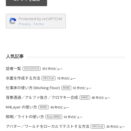
Protected by reCAPTCHA
Privacy
-
Terms
人気記事
話者一覧
VOICEVOX
393 件のビュー
水面を作成する方法
VRChat
78 件のビュー
仕事床の使い方 (Working Floor)
MME
50 件のビュー
背景透過／アルファ抜き／クロマキー合成
MMD
48 件のビュー
M4Layer の使い方
MMD
46 件のビュー
照明／ライトの使い方
Ray MMD
43 件のビュー
アバター／ワールドをローカルでテストする方法
VRChat
38 件のビュー