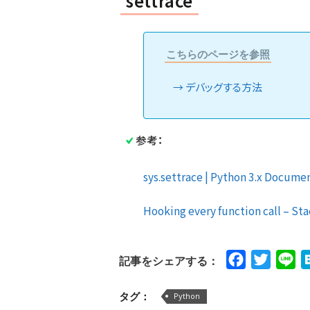
settrace
こちらのページを参照
デバッグする方法
参考：
sys.settrace | Python 3.x Documen
Hooking every function call – St
Facebook
Twitte
Li
記事をシェアする：
タグ：
Python