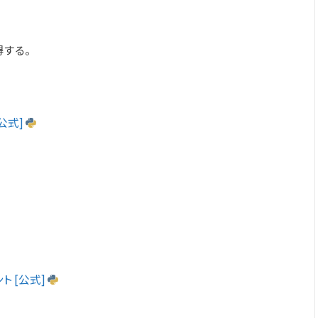
得する。
 [公式]
ュメント [公式]