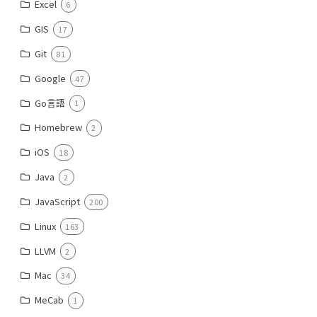
Excel
6
GIS
17
Git
81
Google
47
Go言語
1
Homebrew
2
iOS
18
Java
2
JavaScript
200
Linux
163
LLVM
2
Mac
34
MeCab
1