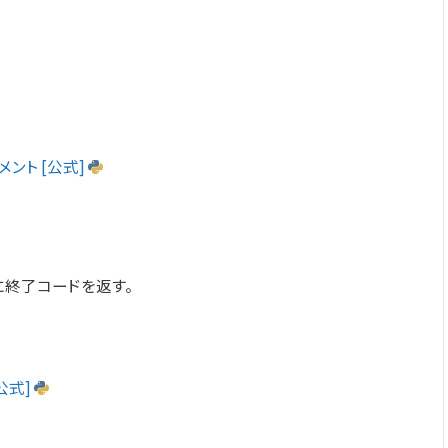
ドキュメント [公式]
に終了コードを返す。
 [公式]