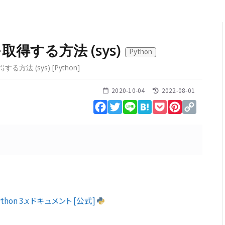
得する方法 (sys)
Python
る方法 (sys)
[
Python
]
2020-10-04
2022-08-01
Facebook
Twitter
Line
Hatena
Pocket
Pinterest
Copy
Link
thon 3.x ドキュメント [公式]