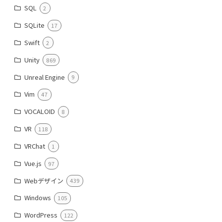
SQL
2
SQLite
17
Swift
2
Unity
869
Unreal Engine
9
Vim
47
VOCALOID
8
VR
118
VRChat
1
Vue.js
97
Webデザイン
439
Windows
105
WordPress
122