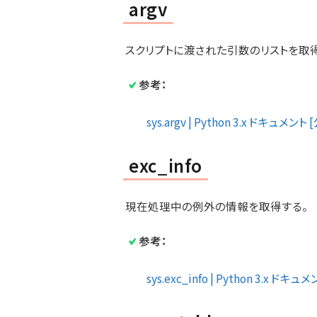
argv
スクリプトに渡された引数のリストを取
参考：
sys.argv | Python 3.x ドキュメント
exc_info
現在処理中の例外の情報を取得する。
参考：
sys.exc_info | Python 3.x ドキ