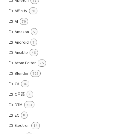
Ableton
77
Affinity
78
AI
79
Amazon
5
Android
7
Ansible
46
Atom Editor
25
Blender
728
C#
36
C言語
4
DTM
283
EC
8
Electron
14