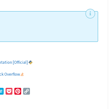
tation [Official]
ack Overflow
r
ne
Hatena
Pocket
Pinterest
Copy
Link