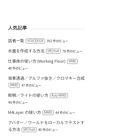
人気記事
話者一覧
VOICEVOX
392 件のビュー
水面を作成する方法
VRChat
78 件のビュー
仕事床の使い方 (Working Floor)
MME
48 件のビュー
背景透過／アルファ抜き／クロマキー合成
MMD
47 件のビュー
照明／ライトの使い方
Ray MMD
46 件のビュー
M4Layer の使い方
MMD
44 件のビュー
アバター／ワールドをローカルでテストす
る方法
VRChat
40 件のビュー