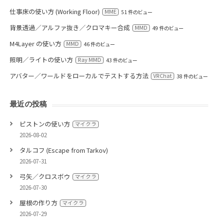
仕事床の使い方 (Working Floor)
MME
51 件のビュー
背景透過／アルファ抜き／クロマキー合成
MMD
49 件のビュー
M4Layer の使い方
MMD
46 件のビュー
照明／ライトの使い方
Ray MMD
43 件のビュー
アバター／ワールドをローカルでテストする方法
VRChat
38 件のビュー
最近の投稿
ピストンの使い方
マイクラ
2026-08-02
タルコフ (Escape from Tarkov)
2026-07-31
弓矢／クロスボウ
マイクラ
2026-07-30
屋根の作り方
マイクラ
2026-07-29