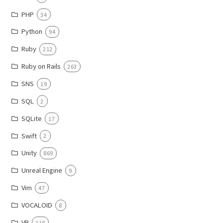
PHP
34
Python
94
Ruby
212
Ruby on Rails
263
SNS
19
SQL
2
SQLite
17
Swift
2
Unity
869
Unreal Engine
9
Vim
47
VOCALOID
8
VR
118