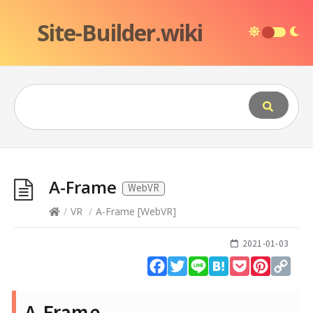
Site-Builder.wiki
A-Frame
WebVR
/
VR
/
A-Frame
[
WebVR
]
2021-01-03
Facebook
Twitter
Line
Hatena
Pocket
Pinteres
Cop
Lin
A-Frame