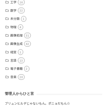
工学
16
数学
22
未分類
1
物理
4
画像処理
31
画像生成
42
経営
1
言語
13
電子書籍
2
音楽
20
管理人からひと言
ブリュンヒルデじゃないもん。ポニョだもん☆