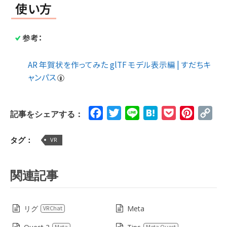
使い方
参考：
AR 年賀状を作ってみた glTF モデル表示編 | すだちキ
ャンパス
Facebook
Twitter
Line
Hatena
Pocket
Pinteres
Cop
記事をシェアする：
Lin
タグ：
VR
関連記事
リグ
Meta
VRChat
Meta
Meta Quest