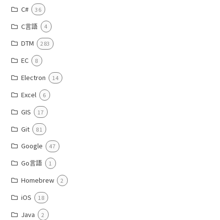
C#
36
C言語
4
DTM
283
EC
8
Electron
14
Excel
6
GIS
17
Git
81
Google
47
Go言語
1
Homebrew
2
iOS
18
Java
2