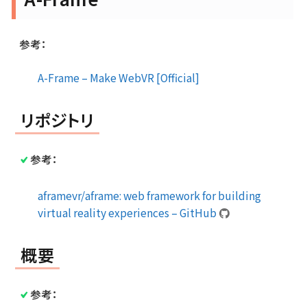
参考：
A-Frame – Make WebVR [Official]
リポジトリ
参考：
aframevr/aframe: web framework for building
virtual reality experiences – GitHub
概要
参考：