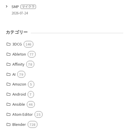
SMP
マイクラ
2026-07-24
カテゴリー
3DCG
146
Ableton
77
Affinity
78
AI
79
Amazon
5
Android
7
Ansible
46
Atom Editor
25
Blender
728