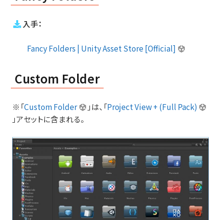
入手：
Fancy Folders | Unity Asset Store [Official]
Custom Folder
※「
Custom Folder
」は、「
Project View + (Full Pack)
」アセットに含まれる。