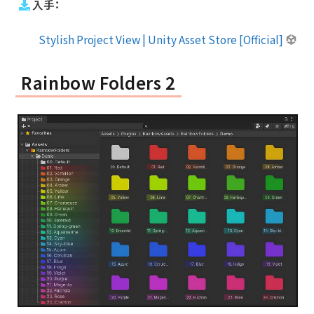
入手：
Stylish Project View | Unity Asset Store [Official]
Rainbow Folders 2