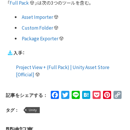
「
Full Pack
」は次の3つのツールを含む。
Asset Importer
Custom Folder
Package Exporter
入手：
Project View + (Full Pack) | Unity Asset Store
[Official]
Facebook
Twitter
Line
Hatena
Pocket
Pinteres
Cop
記事をシェアする：
Lin
タグ：
Unity