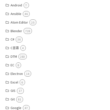
Android
7
Ansible
46
Atom Editor
25
Blender
728
C#
36
C言語
4
DTM
283
EC
8
Electron
14
Excel
6
GIS
17
Git
81
Google
47