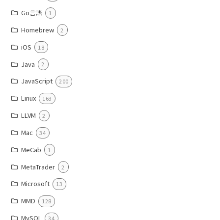
Go言語
1
Homebrew
2
iOS
18
Java
2
JavaScript
200
Linux
163
LLVM
2
Mac
34
MeCab
1
MetaTrader
2
Microsoft
13
MMD
128
MySQL
34