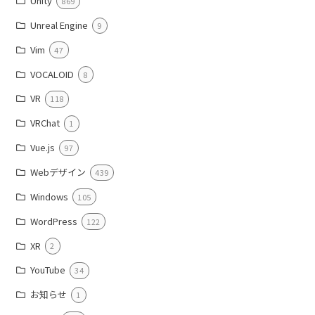
Unity
869
Unreal Engine
9
Vim
47
VOCALOID
8
VR
118
VRChat
1
Vue.js
97
Webデザイン
439
Windows
105
WordPress
122
XR
2
YouTube
34
お知らせ
1