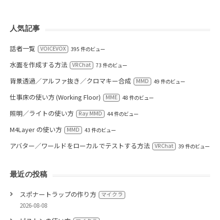
人気記事
話者一覧
VOICEVOX
395 件のビュー
水面を作成する方法
VRChat
73 件のビュー
背景透過／アルファ抜き／クロマキー合成
MMD
49 件のビュー
仕事床の使い方 (Working Floor)
MME
48 件のビュー
照明／ライトの使い方
Ray MMD
44 件のビュー
M4Layer の使い方
MMD
43 件のビュー
アバター／ワールドをローカルでテストする方法
VRChat
39 件のビュー
最近の投稿
スポナートラップの作り方
マイクラ
2026-08-08