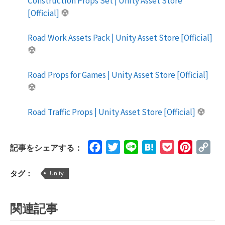
[Official]
Road Work Assets Pack | Unity Asset Store [Official]
Road Props for Games | Unity Asset Store [Official]
Road Traffic Props | Unity Asset Store [Official]
Facebook
Twitter
Line
Hatena
Pocket
Pinteres
Cop
記事をシェアする：
Lin
タグ：
Unity
関連記事