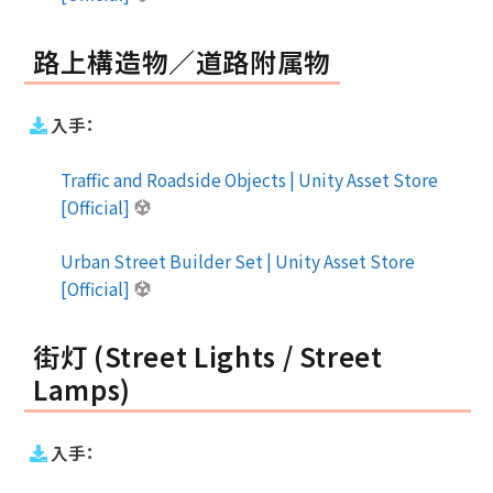
路上構造物／道路附属物
入手：
Traffic and Roadside Objects | Unity Asset Store
[Official]
Urban Street Builder Set | Unity Asset Store
[Official]
街灯 (Street Lights / Street
Lamps)
入手：