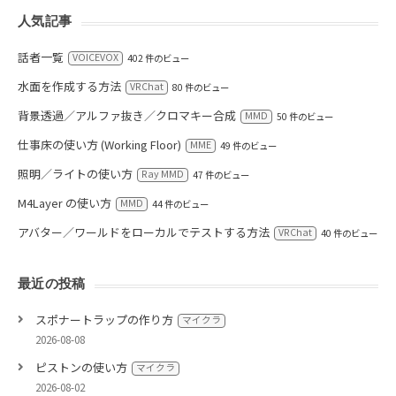
人気記事
話者一覧
VOICEVOX
402 件のビュー
水面を作成する方法
VRChat
80 件のビュー
背景透過／アルファ抜き／クロマキー合成
MMD
50 件のビュー
仕事床の使い方 (Working Floor)
MME
49 件のビュー
照明／ライトの使い方
Ray MMD
47 件のビュー
M4Layer の使い方
MMD
44 件のビュー
アバター／ワールドをローカルでテストする方法
VRChat
40 件のビュー
最近の投稿
スポナートラップの作り方
マイクラ
2026-08-08
ピストンの使い方
マイクラ
2026-08-02