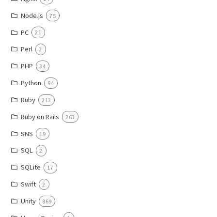
Node.js
75
PC
21
Perl
2
PHP
34
Python
94
Ruby
212
Ruby on Rails
263
SNS
19
SQL
2
SQLite
17
Swift
2
Unity
869