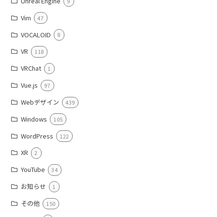
Unreal Engine
9
Vim
47
VOCALOID
8
VR
118
VRChat
1
Vue.js
97
Webデザイン
439
Windows
105
WordPress
122
XR
2
YouTube
34
お知らせ
1
その他
150