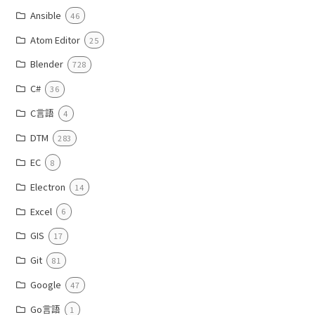
Ansible
46
Atom Editor
25
Blender
728
C#
36
C言語
4
DTM
283
EC
8
Electron
14
Excel
6
GIS
17
Git
81
Google
47
Go言語
1