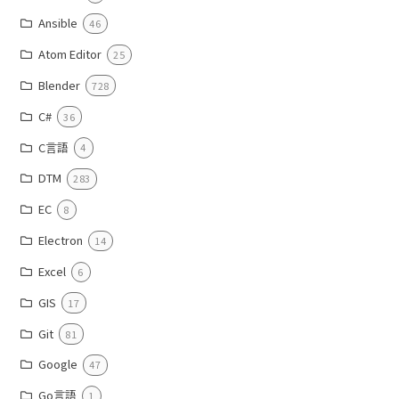
Ansible
46
Atom Editor
25
Blender
728
C#
36
C言語
4
DTM
283
EC
8
Electron
14
Excel
6
GIS
17
Git
81
Google
47
Go言語
1