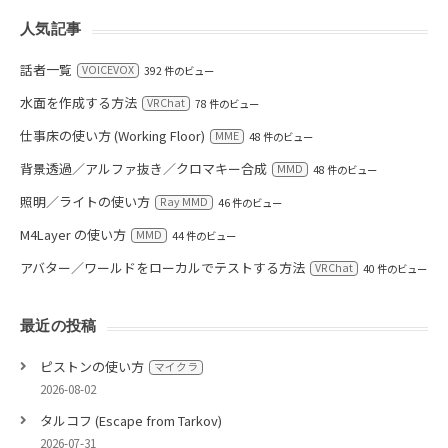
人気記事
話者一覧
VOICEVOX
392 件のビュー
水面を作成する方法
VRChat
78 件のビュー
仕事床の使い方 (Working Floor)
MME
48 件のビュー
背景透過／アルファ抜き／クロマキー合成
MMD
48 件のビュー
照明／ライトの使い方
Ray MMD
46 件のビュー
M4Layer の使い方
MMD
44 件のビュー
アバター／ワールドをローカルでテストする方法
VRChat
40 件のビュー
最近の投稿
ピストンの使い方
マイクラ
2026-08-02
タルコフ (Escape from Tarkov)
2026-07-31