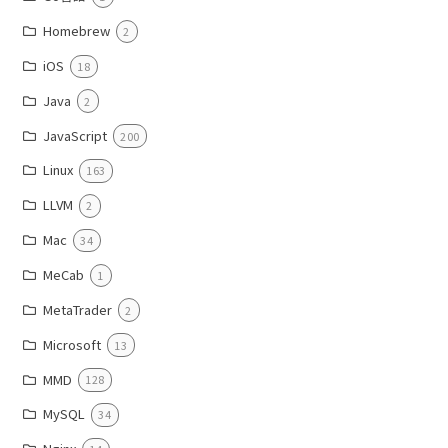
Homebrew
2
iOS
18
Java
2
JavaScript
200
Linux
163
LLVM
2
Mac
34
MeCab
1
MetaTrader
2
Microsoft
13
MMD
128
MySQL
34