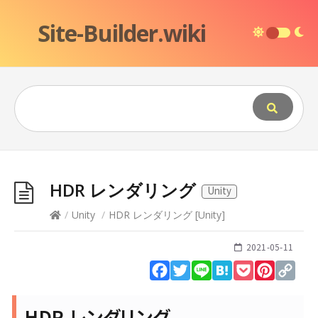
Site-Builder.wiki
HDR レンダリング
Unity
/
Unity
/
HDR レンダリング
[
Unity
]
2021-05-11
Facebook
Twitter
Line
Hatena
Pocket
Pinteres
Cop
Lin
HDR レンダリング