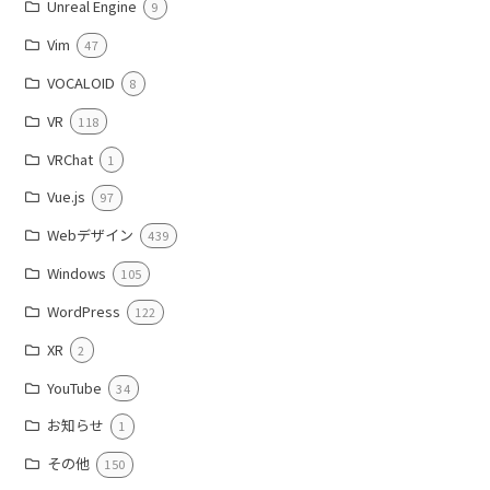
Unreal Engine
9
Vim
47
VOCALOID
8
VR
118
VRChat
1
Vue.js
97
Webデザイン
439
Windows
105
WordPress
122
XR
2
YouTube
34
お知らせ
1
その他
150