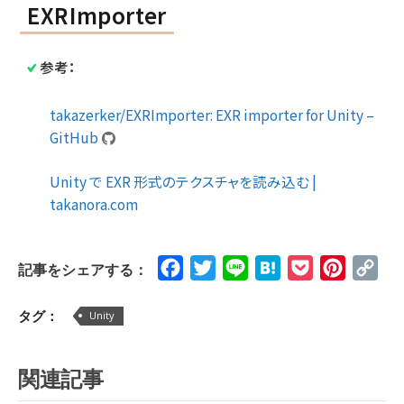
EXRImporter
参考：
takazerker/EXRImporter: EXR importer for Unity –
GitHub
Unity で EXR 形式のテクスチャを読み込む |
takanora.com
Facebook
Twitter
Line
Hatena
Pocket
Pinteres
Cop
記事をシェアする：
Lin
タグ：
Unity
関連記事