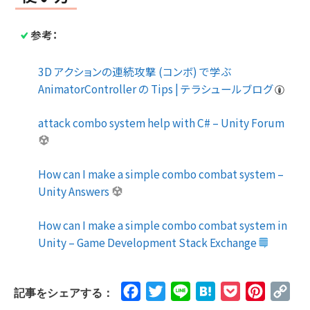
参考：
3D アクションの連続攻撃 (コンボ) で学ぶ
AnimatorController の Tips | テラシュールブログ
attack combo system help with C# – Unity Forum
How can I make a simple combo combat system –
Unity Answers
How can I make a simple combo combat system in
Unity – Game Development Stack Exchange
Facebook
Twitter
Line
Hatena
Pocket
Pinteres
Cop
記事をシェアする：