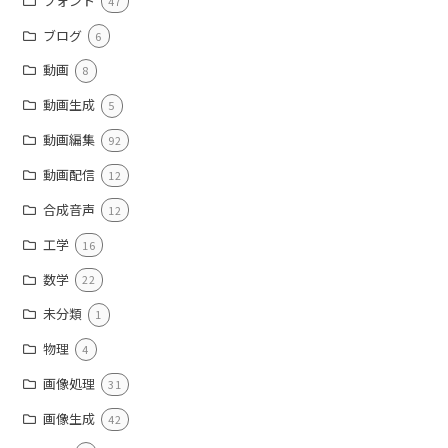
フォント
47
ブログ
6
動画
8
動画生成
5
動画編集
92
動画配信
12
合成音声
12
工学
16
数学
22
未分類
1
物理
4
画像処理
31
画像生成
42