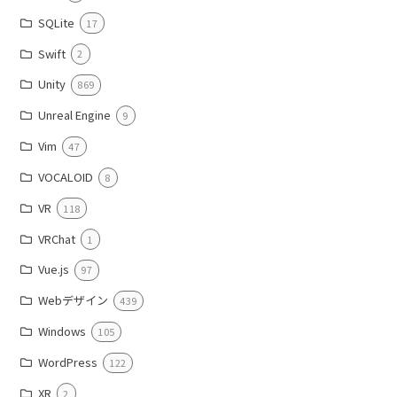
SQLite
17
Swift
2
Unity
869
Unreal Engine
9
Vim
47
VOCALOID
8
VR
118
VRChat
1
Vue.js
97
Webデザイン
439
Windows
105
WordPress
122
XR
2