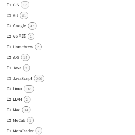
GIS
17
Git
81
Google
47
Go言語
1
Homebrew
2
iOS
18
Java
2
JavaScript
200
Linux
163
LLVM
2
Mac
34
MeCab
1
MetaTrader
2