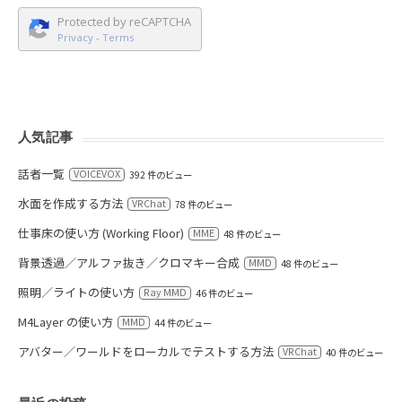
Protected by reCAPTCHA
Privacy
-
Terms
人気記事
話者一覧
VOICEVOX
392 件のビュー
水面を作成する方法
VRChat
78 件のビュー
仕事床の使い方 (Working Floor)
MME
48 件のビュー
背景透過／アルファ抜き／クロマキー合成
MMD
48 件のビュー
照明／ライトの使い方
Ray MMD
46 件のビュー
M4Layer の使い方
MMD
44 件のビュー
アバター／ワールドをローカルでテストする方法
VRChat
40 件のビュー