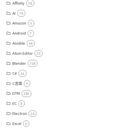
Affinity
78
AI
79
Amazon
5
Android
7
Ansible
46
Atom Editor
25
Blender
728
C#
36
C言語
4
DTM
283
EC
8
Electron
14
Excel
6