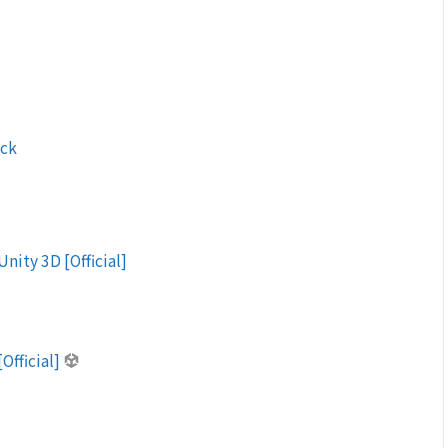
ack
Unity 3D [Official]
Official]