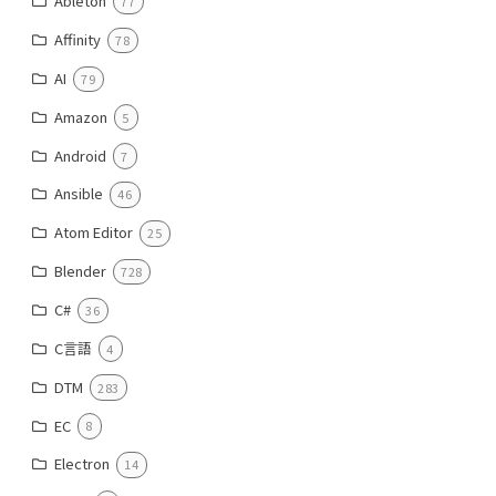
Ableton
77
Affinity
78
AI
79
Amazon
5
Android
7
Ansible
46
Atom Editor
25
Blender
728
C#
36
C言語
4
DTM
283
EC
8
Electron
14