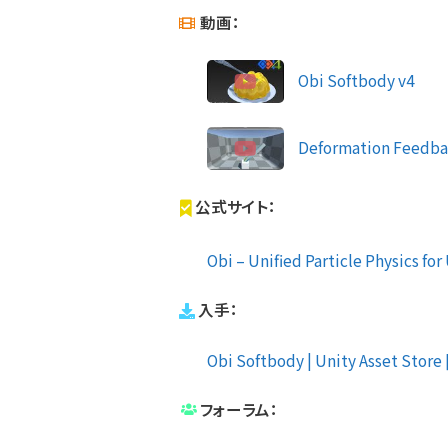
動画：
Obi Softbody v4
Deformation Feedb
公式サイト：
Obi – Unified Particle Physics for 
入手：
Obi Softbody | Unity Asset Store [
フォーラム：