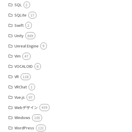
SQL
2
SQLite
17
Swift
2
Unity
869
Unreal Engine
9
Vim
47
VOCALOID
8
VR
118
VRChat
1
Vue.js
97
Webデザイン
439
Windows
105
WordPress
122