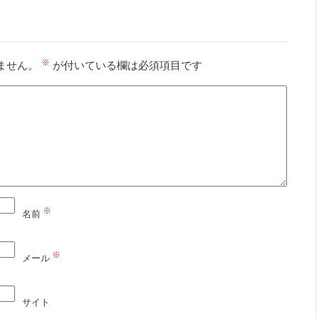
※
ません。
が付いている欄は必須項目です
※
名前
※
メール
サイト