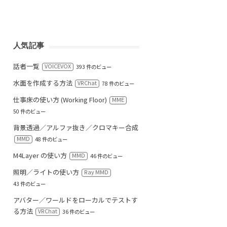
人気記事
話者一覧
VOICEVOX
393 件のビュー
水面を作成する方法
VRChat
78 件のビュー
仕事床の使い方 (Working Floor)
MME
50 件のビュー
背景透過／アルファ抜き／クロマキー合成
MMD
48 件のビュー
M4Layer の使い方
MMD
46 件のビュー
照明／ライトの使い方
Ray MMD
43 件のビュー
アバター／ワールドをローカルでテストす
る方法
VRChat
36 件のビュー