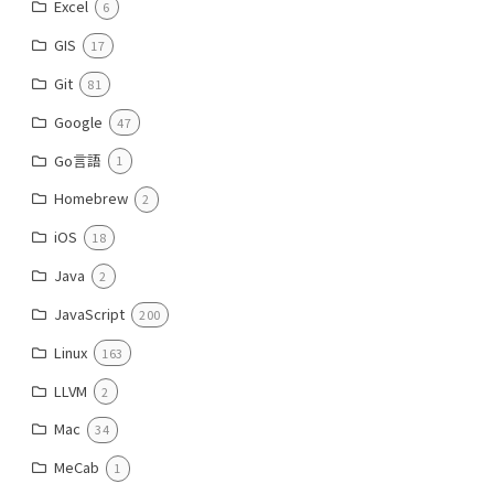
Excel
6
GIS
17
Git
81
Google
47
Go言語
1
Homebrew
2
iOS
18
Java
2
JavaScript
200
Linux
163
LLVM
2
Mac
34
MeCab
1