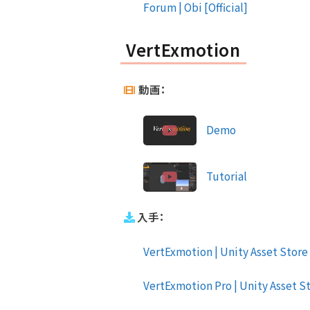
Forum | Obi [Official]
VertExmotion
動画：
Demo
Tutorial
入手：
VertExmotion | Unity Asset Store 
VertExmotion Pro | Unity Asset St