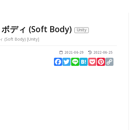
ィ (Soft Body)
Unity
Soft Body)
[
Unity
]
2021-06-29
2022-06-25
Facebook
Twitter
Line
Hatena
Pocket
Pinterest
Copy
Link