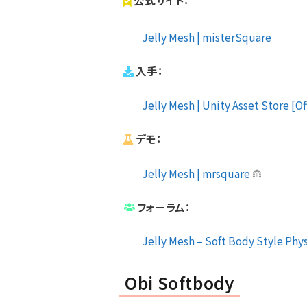
Jelly Mesh | misterSquare
入手：
Jelly Mesh | Unity Asset Store [Of
デモ：
Jelly Mesh | mrsquare
フォーラム：
Jelly Mesh – Soft Body Style Phy
Obi Softbody