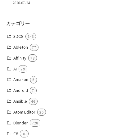
2026-07-24
カテゴリー
3DCG
146
Ableton
77
Affinity
78
AI
79
Amazon
5
Android
7
Ansible
46
Atom Editor
25
Blender
728
C#
36