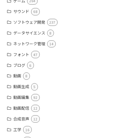
ゲーム
264
サウンド
68
ソフトウェア開発
237
データサイエンス
8
ネットワーク管理
14
フォント
47
ブログ
6
動画
8
動画生成
5
動画編集
92
動画配信
12
合成音声
12
工学
16