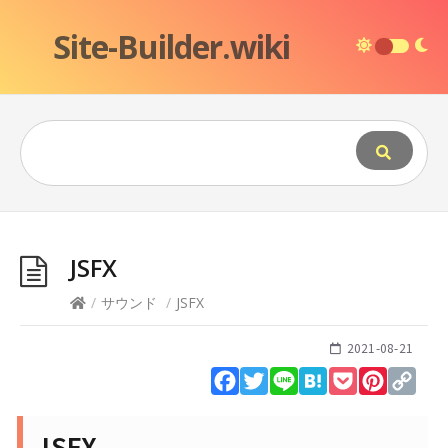
Site-Builder.wiki
JSFX
/
サウンド
/
JSFX
2021-08-21
Facebook
Twitter
Line
Hatena
Pocket
Pinteres
Cop
Lin
JSFX