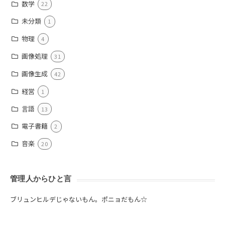
数学
22
未分類
1
物理
4
画像処理
31
画像生成
42
経営
1
言語
13
電子書籍
2
音楽
20
管理人からひと言
ブリュンヒルデじゃないもん。ポニョだもん☆