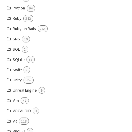
Python
94
Ruby
212
Ruby on Rails
263
SNS
19
SQL
2
SQLite
17
Swift
2
Unity
869
Unreal Engine
9
Vim
47
VOCALOID
8
VR
118
VRChat
1