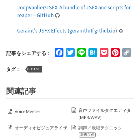
JoepVanlier/JSFX: A bundle of JSFX and scripts for
reaper – GitHub
Geraint’s JSFX Effects (geraintluff.github.io)
Facebook
Twitter
Line
Hatena
Pocket
Pinteres
Cop
記事をシェアする：
Lin
タグ：
DTM
関連記事
音声ファイルタグエディタ
VoiceMeeter
(MP3/WAV)
オーディオビジュアライザ
調声／歌唱テクニック
ー
歌声合成