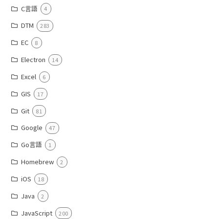
C言語
4
DTM
283
EC
8
Electron
14
Excel
6
GIS
17
Git
81
Google
47
Go言語
1
Homebrew
2
iOS
18
Java
2
JavaScript
200