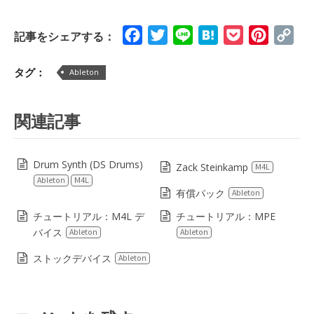
Facebook
Twitter
Line
Hatena
Pocket
Pinteres
Cop
記事をシェアする：
Lin
タグ：
Ableton
関連記事
Drum Synth (DS Drums)
Zack Steinkamp
M4L
Ableton
M4L
有償パック
Ableton
チュートリアル：M4L デ
チュートリアル：MPE
バイス
Ableton
Ableton
ストックデバイス
Ableton