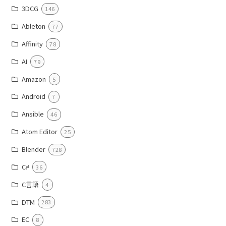
3DCG
146
Ableton
77
Affinity
78
AI
79
Amazon
5
Android
7
Ansible
46
Atom Editor
25
Blender
728
C#
36
C言語
4
DTM
283
EC
8