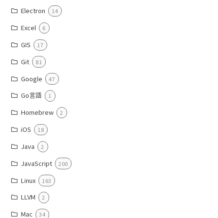
Electron
14
Excel
6
GIS
17
Git
81
Google
47
Go言語
1
Homebrew
2
iOS
18
Java
2
JavaScript
200
Linux
163
LLVM
2
Mac
34