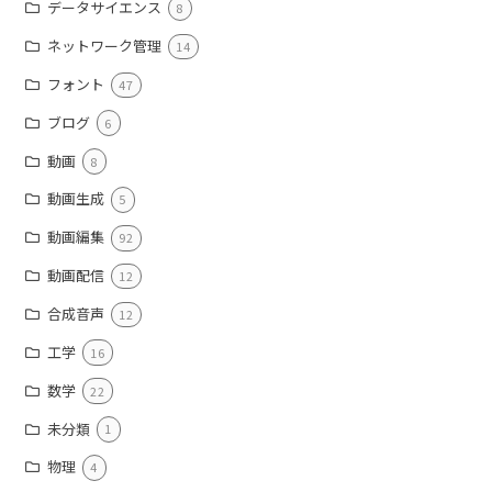
データサイエンス
8
ネットワーク管理
14
フォント
47
ブログ
6
動画
8
動画生成
5
動画編集
92
動画配信
12
合成音声
12
工学
16
数学
22
未分類
1
物理
4