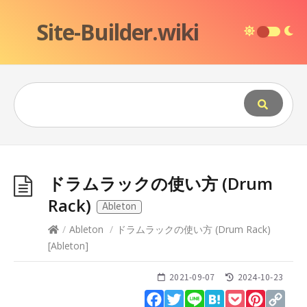
Site-Builder.wiki
ドラムラックの使い方 (Drum
Rack)
Ableton
/
Ableton
/
ドラムラックの使い方 (Drum Rack)
[
Ableton
]
2021-09-07
2024-10-23
Facebook
Twitter
Line
Hatena
Pocket
Pinteres
Cop