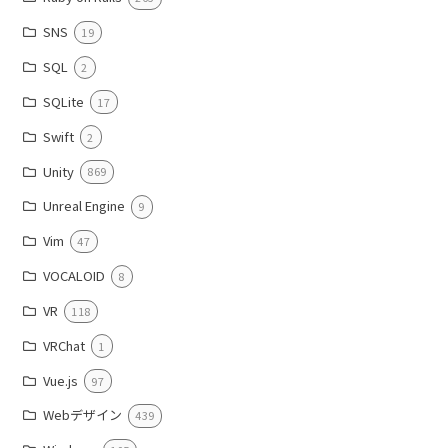
SNS
19
SQL
2
SQLite
17
Swift
2
Unity
869
Unreal Engine
9
Vim
47
VOCALOID
8
VR
118
VRChat
1
Vue.js
97
Webデザイン
439