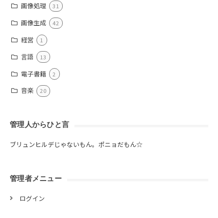
画像処理
31
画像生成
42
経営
1
言語
13
電子書籍
2
音楽
20
管理人からひと言
ブリュンヒルデじゃないもん。ポニョだもん☆
管理者メニュー
ログイン