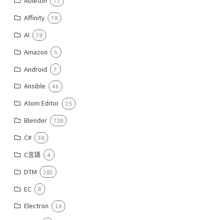
Ableton
77
Affinity
78
AI
79
Amazon
5
Android
7
Ansible
46
Atom Editor
25
Blender
728
C#
36
C言語
4
DTM
283
EC
8
Electron
14