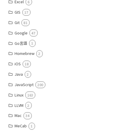
Excel
6
GIS
17
Git
81
Google
47
Go言語
1
Homebrew
2
iOS
18
Java
2
JavaScript
200
Linux
163
LLVM
2
Mac
34
MeCab
1