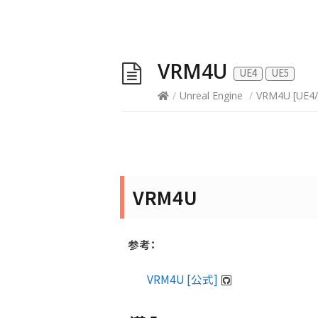
VRM4U
UE4
UE5
/
Unreal Engine
/
VRM4U
[
UE4
/
VRM4U
参考：
VRM4U [公式]