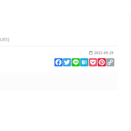
UE5
]
2021-09-29
Facebook
Twitter
Line
Hatena
Pocket
Pinterest
Copy
Link