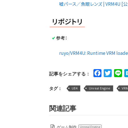
嘘パース／魚眼レンズ | VRM4U [
リポジトリ
参考：
ruyo/VRM4U: Runtime VRM loader
Facebook
Twitte
Li
記事をシェアする：
タグ：
UE4
Unreal Engine
VR
関連記事
ゲーム制作
Unreal Engine