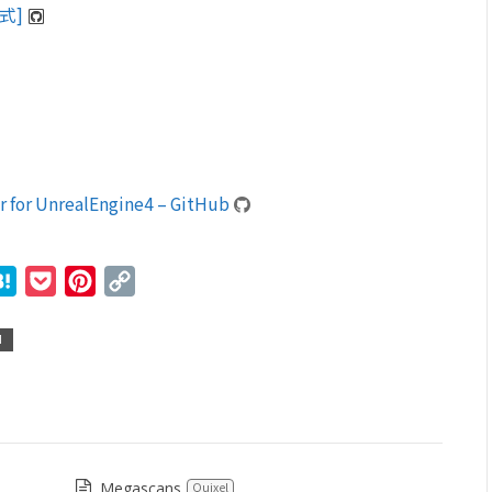
公式]
 for UnrealEngine4 – GitHub
r
ne
Hatena
Pocket
Pinterest
Copy
Link
M
Megascans
Quixel