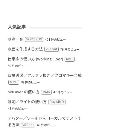
人気記事
話者一覧
VOICEVOX
401 件のビュー
水面を作成する方法
VRChat
79 件のビュー
仕事床の使い方 (Working Floor)
MME
50 件のビュー
背景透過／アルファ抜き／クロマキー合成
MMD
48 件のビュー
M4Layer の使い方
MMD
47 件のビュー
照明／ライトの使い方
Ray MMD
43 件のビュー
アバター／ワールドをローカルでテストす
る方法
VRChat
40 件のビュー