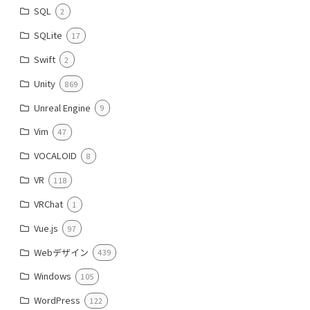
SQL
2
SQLite
17
Swift
2
Unity
869
Unreal Engine
9
Vim
47
VOCALOID
8
VR
118
VRChat
1
Vue.js
97
Webデザイン
439
Windows
105
WordPress
122