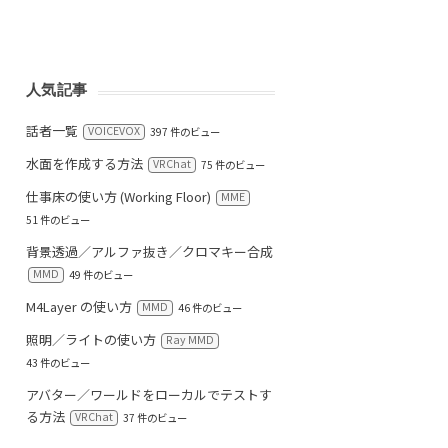
人気記事
話者一覧
VOICEVOX
397 件のビュー
水面を作成する方法
VRChat
75 件のビュー
仕事床の使い方 (Working Floor)
MME
51 件のビュー
背景透過／アルファ抜き／クロマキー合成
MMD
49 件のビュー
M4Layer の使い方
MMD
46 件のビュー
照明／ライトの使い方
Ray MMD
43 件のビュー
アバター／ワールドをローカルでテストす
る方法
VRChat
37 件のビュー