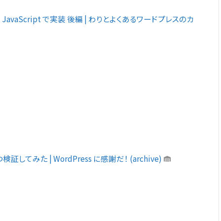
 JavaScript で実装 後編 | わりとよくあるワードプレスのカ
証してみた | WordPress に感謝だ！ (archive)