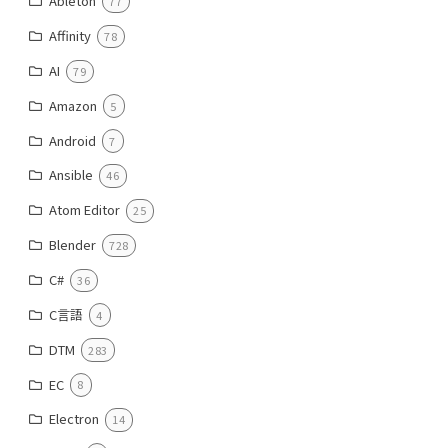
Ableton
77
Affinity
78
AI
79
Amazon
5
Android
7
Ansible
46
Atom Editor
25
Blender
728
C#
36
C言語
4
DTM
283
EC
8
Electron
14