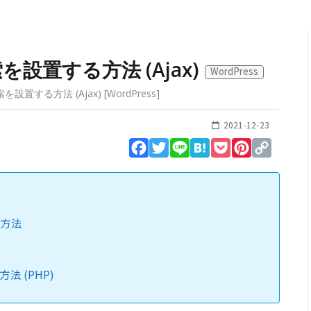
設置する方法 (Ajax)
WordPress
設置する方法 (Ajax)
[
WordPress
]
2021-12-23
Facebook
Twitter
Line
Hatena
Pocket
Pinterest
Copy
Link
る方法
る方法 (PHP)