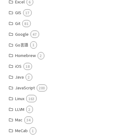
Excel
6
GIS
17
Git
81
Google
47
Go言語
1
Homebrew
2
iOS
18
Java
2
JavaScript
200
Linux
163
LLVM
2
Mac
34
MeCab
1