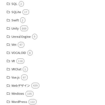
SQL
2
SQLite
17
Swift
2
Unity
869
Unreal Engine
9
Vim
47
VOCALOID
8
VR
118
VRChat
1
Vue.js
97
Webデザイン
439
Windows
105
WordPress
122