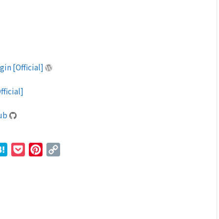
in [Official]
fficial]
Hub
r
ne
Hatena
Pocket
Pinterest
Copy
Link