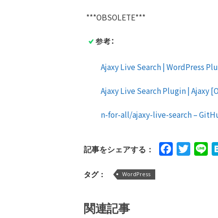
***OBSOLETE***
参考：
Ajaxy Live Search | WordPress Plug
Ajaxy Live Search Plugin | Ajaxy [O
n-for-all/ajaxy-live-search – Git
Facebook
Twitte
Li
記事をシェアする：
タグ：
WordPress
関連記事