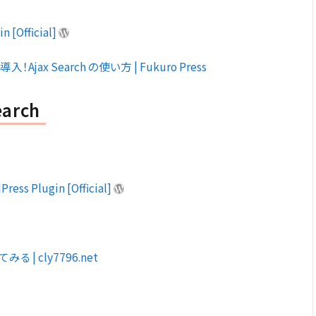
n [Official]
Ajax Search の使い方 | Fukuro Press
earch
Press Plugin [Official]
てみる | cly7796.net