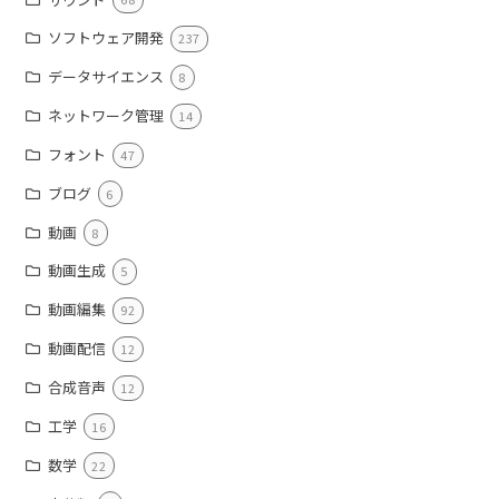
ソフトウェア開発
237
データサイエンス
8
ネットワーク管理
14
フォント
47
ブログ
6
動画
8
動画生成
5
動画編集
92
動画配信
12
合成音声
12
工学
16
数学
22