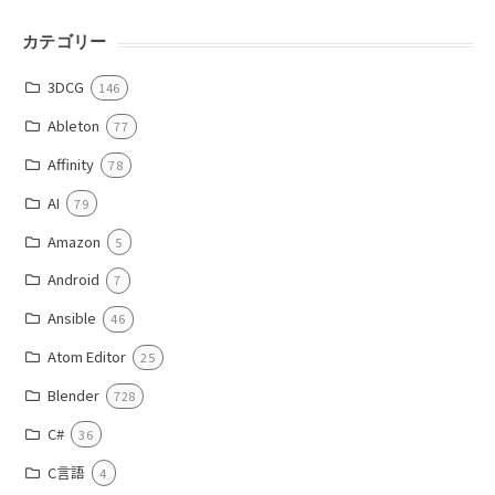
カテゴリー
3DCG
146
Ableton
77
Affinity
78
AI
79
Amazon
5
Android
7
Ansible
46
Atom Editor
25
Blender
728
C#
36
C言語
4