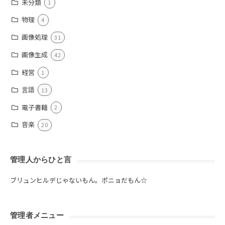
未分類
1
物理
4
画像処理
31
画像生成
42
経営
1
言語
13
電子書籍
2
音楽
20
管理人からひと言
ブリュンヒルデじゃないもん。ポニョだもん☆
管理者メニュー