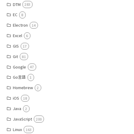
DTM
283
EC
8
Electron
14
Excel
6
GIS
17
Git
81
Google
47
Go言語
1
Homebrew
2
iOS
18
Java
2
JavaScript
200
Linux
163