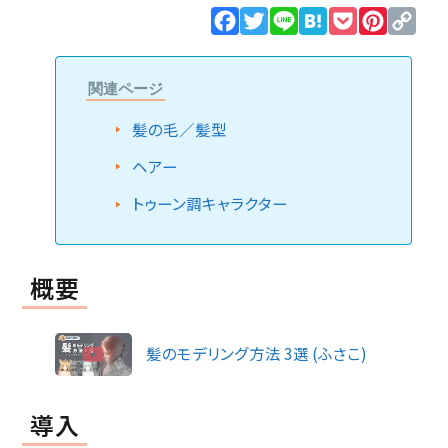
Facebook
Twitter
Line
Hatena
Pocket
Pinteres
Cop
Lin
関連ページ
髪の毛／髪型
ヘアー
トゥーン調キャラクター
概要
髪のモデリング方法 3選 (ふさこ)
導入