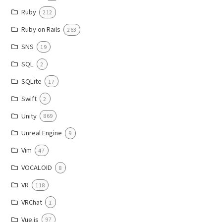
Ruby
212
Ruby on Rails
263
SNS
19
SQL
2
SQLite
17
Swift
2
Unity
869
Unreal Engine
9
Vim
47
VOCALOID
8
VR
118
VRChat
1
Vue.js
97