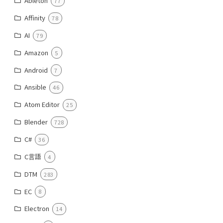
Ableton
77
Affinity
78
AI
79
Amazon
5
Android
7
Ansible
46
Atom Editor
25
Blender
728
C#
36
C言語
4
DTM
283
EC
8
Electron
14