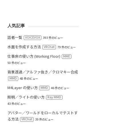
人気記事
話者一覧
VOICEVOX
393 件のビュー
水面を作成する方法
VRChat
79 件のビュー
仕事床の使い方 (Working Floor)
MME
50 件のビュー
背景透過／アルファ抜き／クロマキー合成
MMD
48 件のビュー
M4Layer の使い方
MMD
46 件のビュー
照明／ライトの使い方
Ray MMD
43 件のビュー
アバター／ワールドをローカルでテストす
る方法
VRChat
39 件のビュー