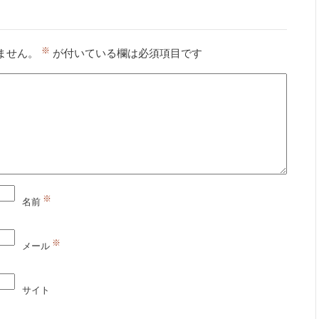
※
ません。
が付いている欄は必須項目です
※
名前
※
メール
サイト