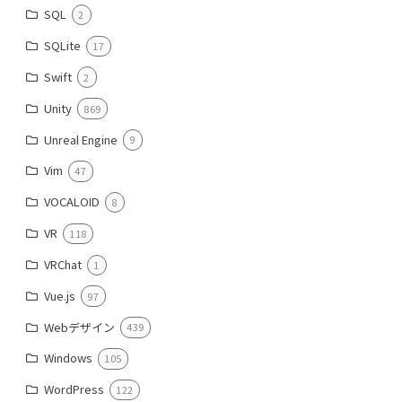
SQL
2
SQLite
17
Swift
2
Unity
869
Unreal Engine
9
Vim
47
VOCALOID
8
VR
118
VRChat
1
Vue.js
97
Webデザイン
439
Windows
105
WordPress
122