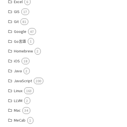
Excel
6
GIS
17
Git
81
Google
47
Go言語
1
Homebrew
2
iOS
18
Java
2
JavaScript
200
Linux
163
LLVM
2
Mac
34
MeCab
1