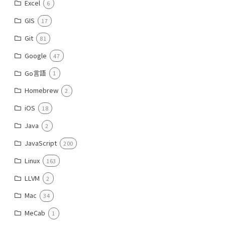
Excel
6
GIS
17
Git
81
Google
47
Go言語
1
Homebrew
2
iOS
18
Java
2
JavaScript
200
Linux
163
LLVM
2
Mac
34
MeCab
1