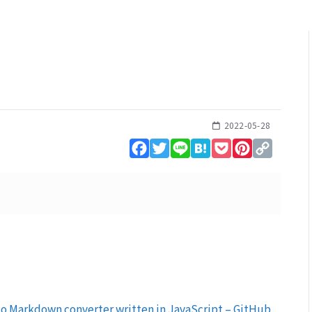
2022-05-28
Facebook
Twitter
Line
Hatena
Pocket
Pinterest
Copy
Link
o Markdown converter written in JavaScript – GitHub