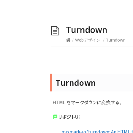
Turndown
/
Webデザイン
/
Turndown
Turndown
HTML をマークダウンに変換する。
リポジトリ：
mixmark-io/turndown: An HTML t