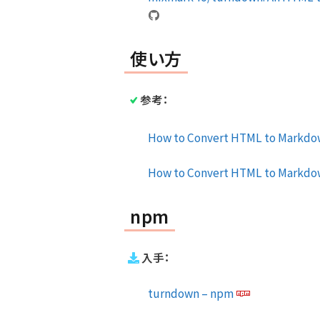
使い方
参考：
How to Convert HTML to Markdow
How to Convert HTML to Markdow
npm
入手：
turndown – npm