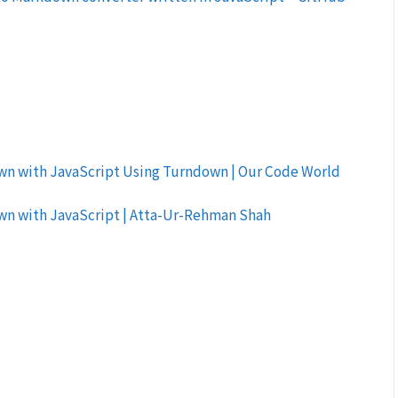
n with JavaScript Using Turndown | Our Code World
n with JavaScript | Atta-Ur-Rehman Shah