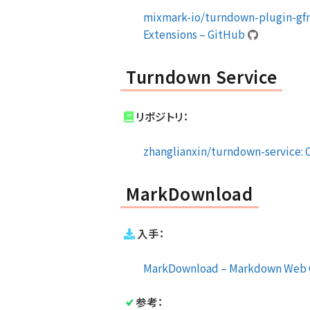
mixmark-io/turndown-plugin-gfm
Extensions – GitHub
Turndown Service
リポジトリ：
zhanglianxin/turndown-service:
MarkDownload
入手：
MarkDownload – Markdown Web Cl
参考：