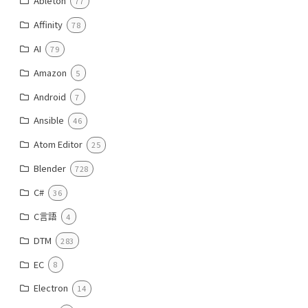
Ableton
77
Affinity
78
AI
79
Amazon
5
Android
7
Ansible
46
Atom Editor
25
Blender
728
C#
36
C言語
4
DTM
283
EC
8
Electron
14