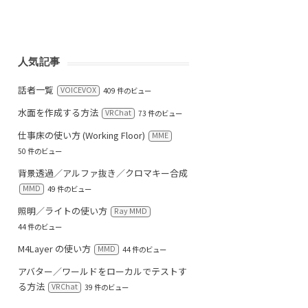
人気記事
話者一覧
VOICEVOX
409 件のビュー
水面を作成する方法
VRChat
73 件のビュー
仕事床の使い方 (Working Floor)
MME
50 件のビュー
背景透過／アルファ抜き／クロマキー合成
MMD
49 件のビュー
照明／ライトの使い方
Ray MMD
44 件のビュー
M4Layer の使い方
MMD
44 件のビュー
アバター／ワールドをローカルでテストす
る方法
VRChat
39 件のビュー