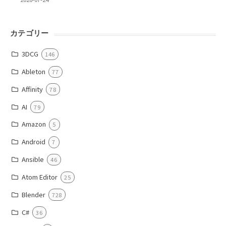
カテゴリー
3DCG
146
Ableton
77
Affinity
78
AI
79
Amazon
5
Android
7
Ansible
46
Atom Editor
25
Blender
728
C#
36