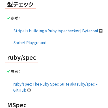
型チェック
参考：
Stripe is building a Ruby typechecker | Byteconf
Sorbet Playground
ruby/spec
参考：
ruby/spec: The Ruby Spec Suite aka ruby/spec –
GitHub
MSpec