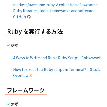
markets/awesome-ruby: A collection of awesome
Ruby libraries, tools, frameworks and software –
GitHub
Ruby を実行する方法
参考：
4 Ways to Write and Run a Ruby Script | Cobwwweb
How to execute a Ruby script in Terminal? – Stack
Overflow
フレームワーク
参考：