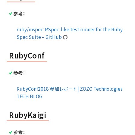
参考：
ruby/mspec: RSpec-like test runner for the Ruby
Spec Suite – GitHub
RubyConf
参考：
RubyConf2018 参加レポート | ZOZO Technologies
TECH BLOG
RubyKaigi
参考：