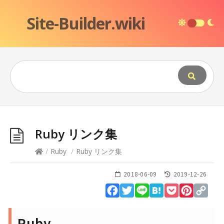
Site-Builder.wiki
Ruby リンク集
/
Ruby
/
Ruby リンク集
2018-06-09
2019-12-26
Facebook
Twitter
Line
Hatena
Pocket
Pinteres
Cop
Lin
Ruby