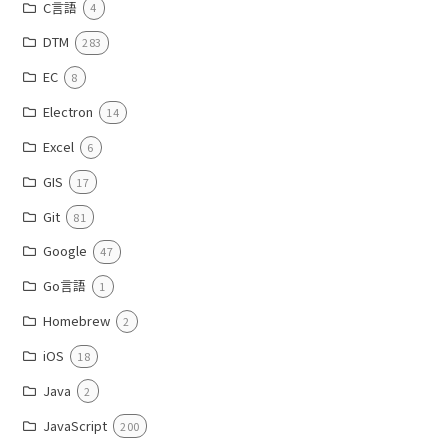
C言語
4
DTM
283
EC
8
Electron
14
Excel
6
GIS
17
Git
81
Google
47
Go言語
1
Homebrew
2
iOS
18
Java
2
JavaScript
200