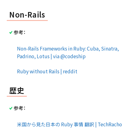
Non-Rails
参考：
Non-Rails Frameworks in Ruby: Cuba, Sinatra,
Padrino, Lotus | via @codeship
Ruby without Rails | reddit
歴史
参考：
米国から見た日本の Ruby 事情 翻訳 | TechRacho