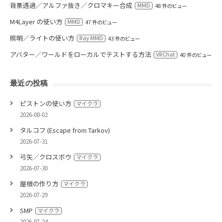
背景透過／アルファ抜き／クロマキー合成
MMD
48 件のビュー
M4Layer の使い方
MMD
47 件のビュー
照明／ライトの使い方
Ray MMD
43 件のビュー
アバター／ワールドをローカルでテストする方法
VRChat
40 件のビュー
最近の投稿
ピストンの使い方
マイクラ
2026-08-02
タルコフ (Escape from Tarkov)
2026-07-31
弓矢／クロスボウ
マイクラ
2026-07-30
屋根の作り方
マイクラ
2026-07-29
SMP
マイクラ
2026-07-24