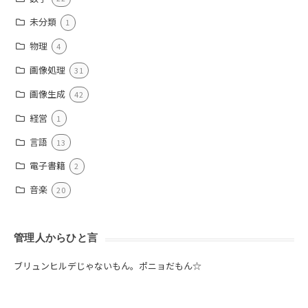
未分類
1
物理
4
画像処理
31
画像生成
42
経営
1
言語
13
電子書籍
2
音楽
20
管理人からひと言
ブリュンヒルデじゃないもん。ポニョだもん☆