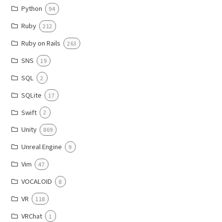
Python
94
Ruby
212
Ruby on Rails
263
SNS
19
SQL
2
SQLite
17
Swift
2
Unity
869
Unreal Engine
9
Vim
47
VOCALOID
8
VR
118
VRChat
1