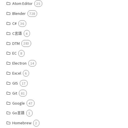
Atom Editor
25
Blender
728
C#
36
C言語
4
DTM
283
EC
8
Electron
14
Excel
6
GIS
17
Git
81
Google
47
Go言語
1
Homebrew
2