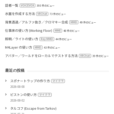
話者一覧
VOICEVOX
393 件のビュー
水面を作成する方法
VRChat
73 件のビュー
背景透過／アルファ抜き／クロマキー合成
MMD
49 件のビュー
仕事床の使い方 (Working Floor)
MME
48 件のビュー
照明／ライトの使い方
Ray MMD
44 件のビュー
M4Layer の使い方
MMD
43 件のビュー
アバター／ワールドをローカルでテストする方法
VRChat
39 件のビュー
最近の投稿
スポナートラップの作り方
マイクラ
2026-08-08
ピストンの使い方
マイクラ
2026-08-02
タルコフ (Escape from Tarkov)
2026-07-31