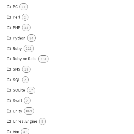
PC
21
Perl
2
PHP
34
Python
94
Ruby
212
Ruby on Rails
263
SNS
19
SQL
2
SQLite
17
Swift
2
Unity
869
Unreal Engine
9
Vim
47