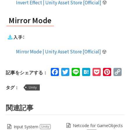
Invert Effect | Unity Asset Store [Official]
Mirror Mode
入手：
Mirror Mode | Unity Asset Store [Official]
Facebook
Twitter
Line
Hatena
Pocket
Pinteres
Cop
記事をシェアする：
Lin
タグ：
Unity
関連記事
Netcode for GameObjects
Input System
Unity