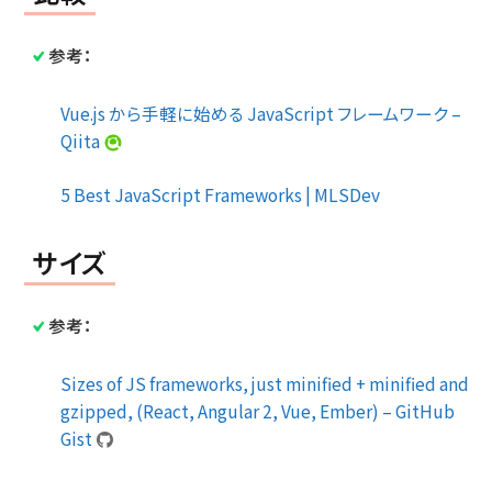
参考：
Vue.js から手軽に始める JavaScript フレームワーク –
Qiita
5 Best JavaScript Frameworks | MLSDev
サイズ
参考：
Sizes of JS frameworks, just minified + minified and
gzipped, (React, Angular 2, Vue, Ember) – GitHub
Gist