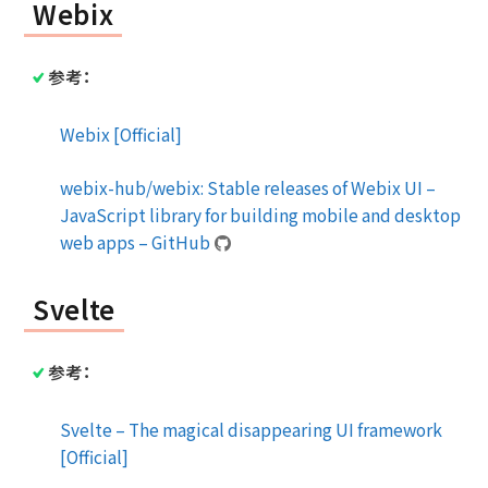
Webix
参考：
Webix [Official]
webix-hub/webix: Stable releases of Webix UI –
JavaScript library for building mobile and desktop
web apps – GitHub
Svelte
参考：
Svelte – The magical disappearing UI framework
[Official]