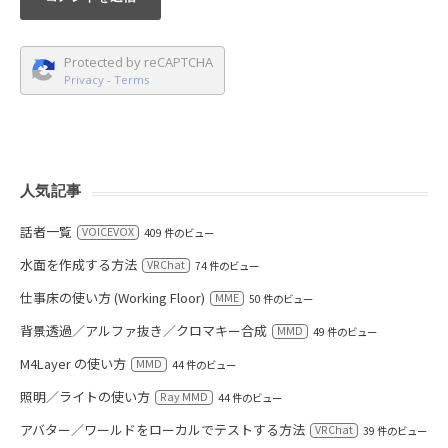
Protected by reCAPTCHA
Privacy
-
Terms
人気記事
話者一覧
VOICEVOX
409 件のビュー
水面を作成する方法
VRChat
74 件のビュー
仕事床の使い方 (Working Floor)
MME
50 件のビュー
背景透過／アルファ抜き／クロマキー合成
MMD
49 件のビュー
M4Layer の使い方
MMD
44 件のビュー
照明／ライトの使い方
Ray MMD
44 件のビュー
アバター／ワールドをローカルでテストする方法
VRChat
39 件のビュー