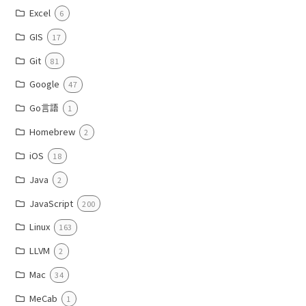
Excel
6
GIS
17
Git
81
Google
47
Go言語
1
Homebrew
2
iOS
18
Java
2
JavaScript
200
Linux
163
LLVM
2
Mac
34
MeCab
1