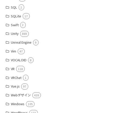
SQL
2
SQLite
17
Swift
2
Unity
869
Unreal Engine
9
Vim
47
VOCALOID
8
VR
118
VRChat
1
Vue.js
97
Webデザイン
439
Windows
105
WordPress
122