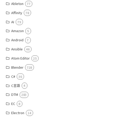
Ableton
77
Affinity
78
AI
79
Amazon
5
Android
7
Ansible
46
Atom Editor
25
Blender
728
C#
36
C言語
4
DTM
283
EC
8
Electron
14