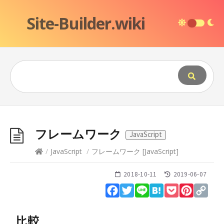
Site-Builder.wiki
フレームワーク
JavaScript
/
JavaScript
/
フレームワーク
[
JavaScript
]
2018-10-11
2019-06-07
Facebook
Twitter
Line
Hatena
Pocket
Pinteres
Cop
Lin
比較