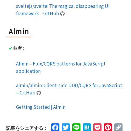
sveltejs/svelte: The magical disappearing UI
framework – GitHub
Almin
参考：
Almin – Flux/CQRS patterns for JavaScript
application
almin/almin: Client-side DDD/CQRS for JavaScript
– GitHub
Getting Started | Almin
Facebook
Twitter
Line
Hatena
Pocket
Pinteres
Cop
記事をシェアする：