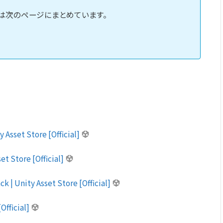
は次のページにまとめています。
y Asset Store [Official]
et Store [Official]
k | Unity Asset Store [Official]
[Official]