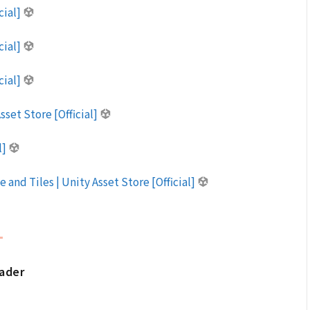
cial]
cial]
cial]
sset Store [Official]
l]
e and Tiles | Unity Asset Store [Official]
hader