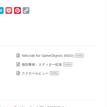
r
ne
Hatena
Pocket
Pinterest
Copy
Link
Netcode for GameObjects (NGO)
Unity
個別事例：エディター拡張
Unity
スクロールビュー
Unity
※