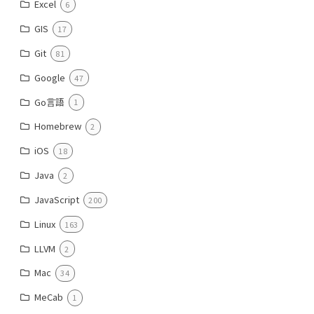
Excel
6
GIS
17
Git
81
Google
47
Go言語
1
Homebrew
2
iOS
18
Java
2
JavaScript
200
Linux
163
LLVM
2
Mac
34
MeCab
1