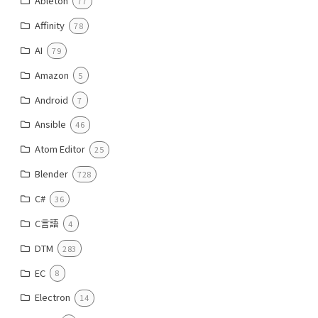
Ableton
77
Affinity
78
AI
79
Amazon
5
Android
7
Ansible
46
Atom Editor
25
Blender
728
C#
36
C言語
4
DTM
283
EC
8
Electron
14