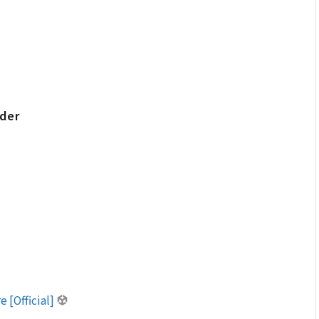
ader
e [Official]