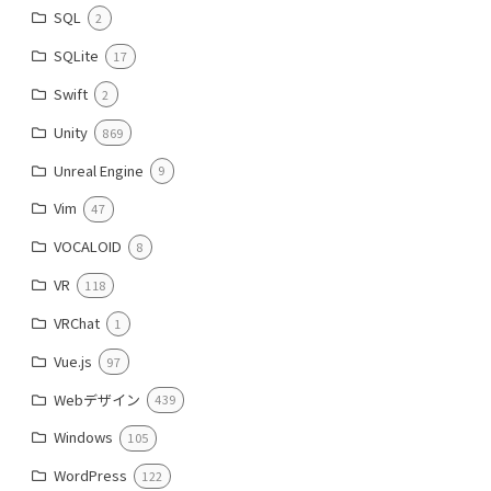
SQL
2
SQLite
17
Swift
2
Unity
869
Unreal Engine
9
Vim
47
VOCALOID
8
VR
118
VRChat
1
Vue.js
97
Webデザイン
439
Windows
105
WordPress
122