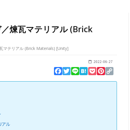
煉瓦マテリアル (Brick
アル (Brick Materials)
[
Unity
]
2022-06-27
Facebook
Twitter
Line
Hatena
Pocket
Pinterest
Copy
Link
ル
リアル