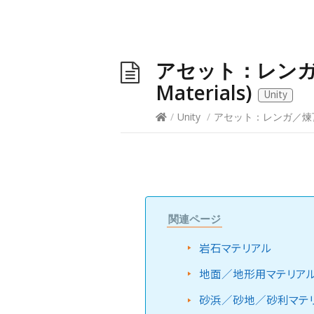
アセット：レンガ／
Materials)
Unity
/
Unity
/
アセット：レンガ／煉瓦マテリ
関連ページ
岩石マテリアル
地面／地形用マテリア
砂浜／砂地／砂利マテ