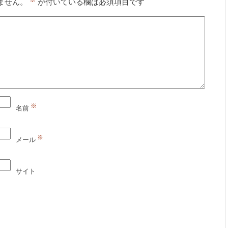
ません。
が付いている欄は必須項目です
※
名前
※
メール
サイト