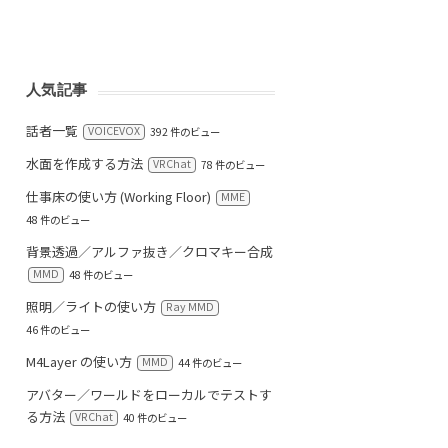
人気記事
話者一覧
VOICEVOX
392 件のビュー
水面を作成する方法
VRChat
78 件のビュー
仕事床の使い方 (Working Floor)
MME
48 件のビュー
背景透過／アルファ抜き／クロマキー合成
MMD
48 件のビュー
照明／ライトの使い方
Ray MMD
46 件のビュー
M4Layer の使い方
MMD
44 件のビュー
アバター／ワールドをローカルでテストす
る方法
VRChat
40 件のビュー