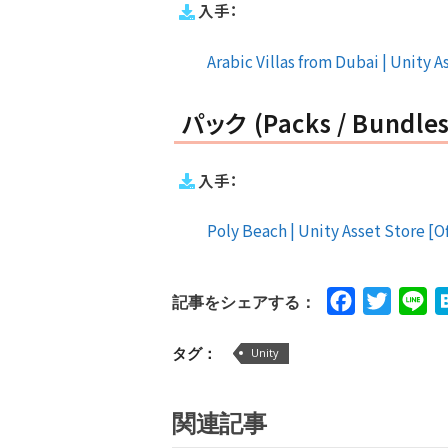
入手：
Arabic Villas from Dubai | Unity A
パック (Packs / Bundles
入手：
Poly Beach | Unity Asset Store [Of
Facebook
Twitte
Li
記事をシェアする：
タグ：
Unity
関連記事