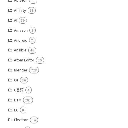
Ableton
77
Affinity
78
AI
79
Amazon
5
Android
7
Ansible
46
Atom Editor
25
Blender
728
C#
36
C言語
4
DTM
283
EC
8
Electron
14