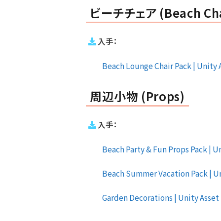
ビーチチェア (Beach Cha
入手：
Beach Lounge Chair Pack | Unity A
周辺小物 (Props)
入手：
Beach Party & Fun Props Pack | Un
Beach Summer Vacation Pack | Uni
Garden Decorations | Unity Asset 