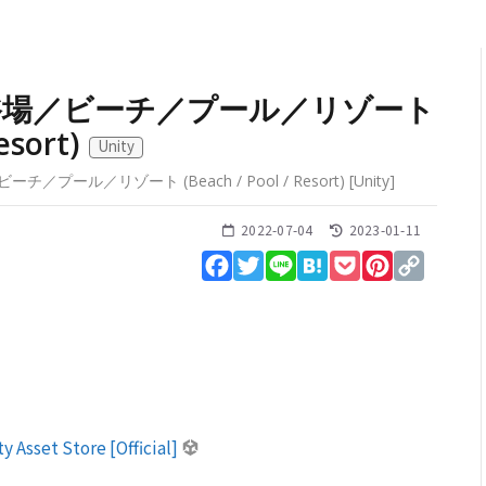
浴場／ビーチ／プール／リゾート
Resort)
Unity
プール／リゾート (Beach / Pool / Resort)
[
Unity
]
2022-07-04
2023-01-11
Facebook
Twitter
Line
Hatena
Pocket
Pinterest
Copy
Link
y Asset Store [Official]