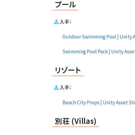
プール
入手：
Outdoor Swimming Pool | Unity As
Swimming Pool Pack | Unity Asset
リゾート
入手：
Beach City Props | Unity Asset Sto
別荘 (Villas)