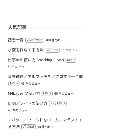
人気記事
話者一覧
VOICEVOX
400 件のビュー
水面を作成する方法
VRChat
75 件のビュー
仕事床の使い方 (Working Floor)
MME
51 件のビュー
背景透過／アルファ抜き／クロマキー合成
MMD
49 件のビュー
M4Layer の使い方
MMD
46 件のビュー
照明／ライトの使い方
Ray MMD
43 件のビュー
アバター／ワールドをローカルでテストす
る方法
VRChat
38 件のビュー