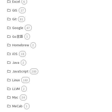
Excel
6
GIS
17
Git
81
Google
47
Go言語
1
Homebrew
2
iOS
18
Java
2
JavaScript
200
Linux
163
LLVM
2
Mac
34
MeCab
1