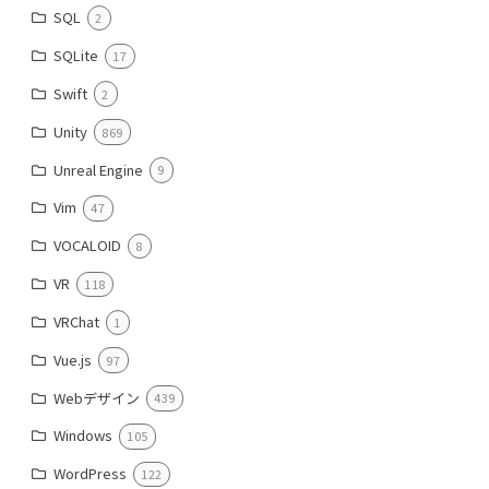
SQL
2
SQLite
17
Swift
2
Unity
869
Unreal Engine
9
Vim
47
VOCALOID
8
VR
118
VRChat
1
Vue.js
97
Webデザイン
439
Windows
105
WordPress
122