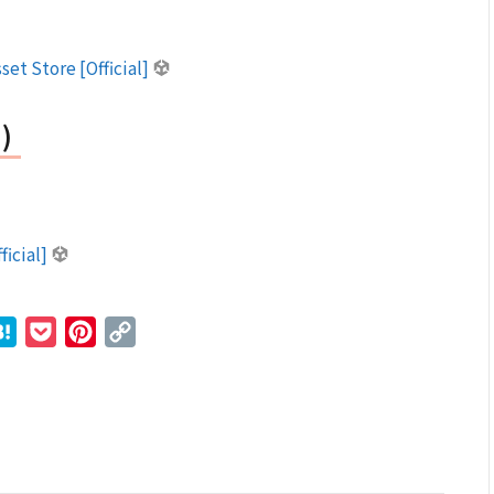
sset Store [Official]
)
ficial]
r
ne
Hatena
Pocket
Pinterest
Copy
Link