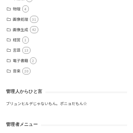
物理
4
画像処理
31
画像生成
42
経営
1
言語
13
電子書籍
2
音楽
20
管理人からひと言
ブリュンヒルデじゃないもん。ポニョだもん☆
管理者メニュー