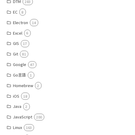
DTM
283
EC
8
Electron
14
Excel
6
GIS
17
Git
81
Google
47
Go言語
1
Homebrew
2
iOS
18
Java
2
JavaScript
200
Linux
163