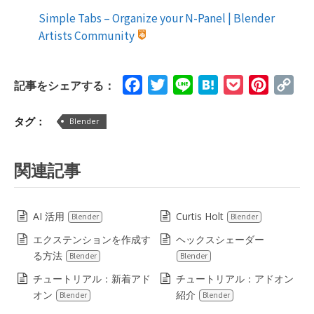
Simple Tabs – Organize your N-Panel | Blender
Artists Community
Facebook
Twitter
Line
Hatena
Pocket
Pinteres
Cop
記事をシェアする：
Lin
タグ：
Blender
関連記事
AI 活用
Curtis Holt
Blender
Blender
エクステンションを作成す
ヘックスシェーダー
る方法
Blender
Blender
チュートリアル：新着アド
チュートリアル：アドオン
オン
紹介
Blender
Blender