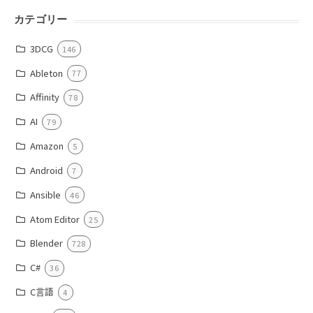
カテゴリー
3DCG
146
Ableton
77
Affinity
78
AI
79
Amazon
5
Android
7
Ansible
46
Atom Editor
25
Blender
728
C#
36
C言語
4