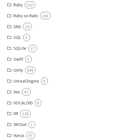
Ruby
212
Ruby on Rails
263
SNS
19
SQL
2
SQLite
17
Swift
2
Unity
869
Unreal Engine
9
Vim
47
VOCALOID
8
VR
118
VRChat
1
Vue.js
97