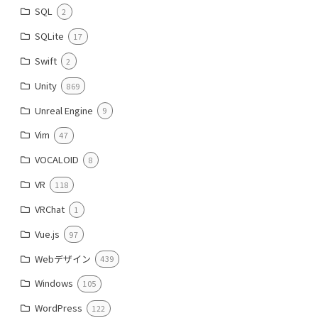
SQL
2
SQLite
17
Swift
2
Unity
869
Unreal Engine
9
Vim
47
VOCALOID
8
VR
118
VRChat
1
Vue.js
97
Webデザイン
439
Windows
105
WordPress
122