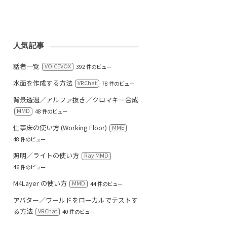
人気記事
話者一覧
VOICEVOX
392 件のビュー
水面を作成する方法
VRChat
78 件のビュー
背景透過／アルファ抜き／クロマキー合成
MMD
48 件のビュー
仕事床の使い方 (Working Floor)
MME
48 件のビュー
照明／ライトの使い方
Ray MMD
46 件のビュー
M4Layer の使い方
MMD
44 件のビュー
アバター／ワールドをローカルでテストす
る方法
VRChat
40 件のビュー