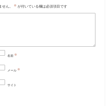
※
ません。
が付いている欄は必須項目です
※
名前
※
メール
サイト