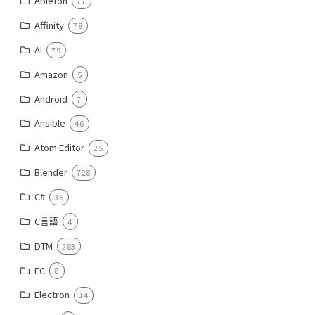
Ableton
77
Affinity
78
AI
79
Amazon
5
Android
7
Ansible
46
Atom Editor
25
Blender
728
C#
36
C言語
4
DTM
283
EC
8
Electron
14