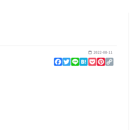
2022-08-11
Facebook
Twitter
Line
Hatena
Pocket
Pinterest
Copy
Link