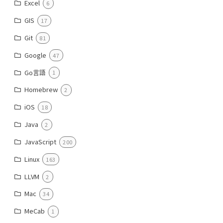
Excel
6
GIS
17
Git
81
Google
47
Go言語
1
Homebrew
2
iOS
18
Java
2
JavaScript
200
Linux
163
LLVM
2
Mac
34
MeCab
1