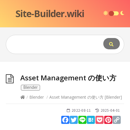
Site-Builder.wiki
Asset Management の使い方
Blender
/
Blender
/
Asset Management の使い方
[
Blender
]
2022-08-11
2025-04-01
Facebook
Twitter
Line
Hatena
Pocket
Pinteres
Cop
Lin