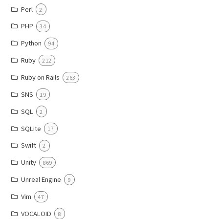
Perl
2
PHP
34
Python
94
Ruby
212
Ruby on Rails
263
SNS
19
SQL
2
SQLite
17
Swift
2
Unity
869
Unreal Engine
9
Vim
47
VOCALOID
8