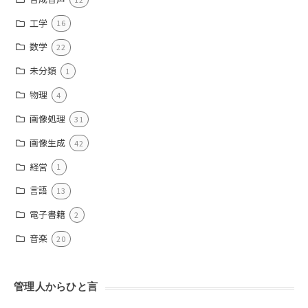
工学
16
数学
22
未分類
1
物理
4
画像処理
31
画像生成
42
経営
1
言語
13
電子書籍
2
音楽
20
管理人からひと言