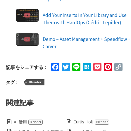
Add Your Inserts in Your Library and Use
Them with HardOps (Cédric Lepiller)
Demo – Asset Management + Speedflow +
Carver
Facebook
Twitter
Line
Hatena
Pocket
Pinteres
Cop
記事をシェアする：
Lin
タグ：
Blender
関連記事
AI 活用
Curtis Holt
Blender
Blender