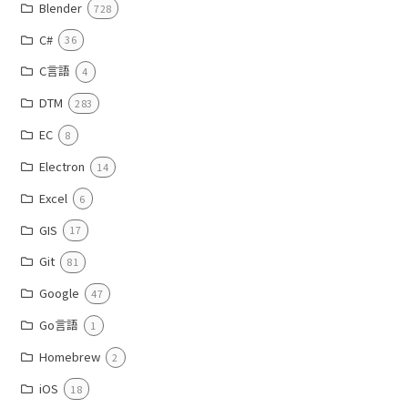
Blender
728
C#
36
C言語
4
DTM
283
EC
8
Electron
14
Excel
6
GIS
17
Git
81
Google
47
Go言語
1
Homebrew
2
iOS
18