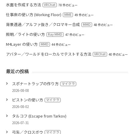
水面を作成する方法
VRChat
78 件のビュー
仕事床の使い方 (Working Floor)
MME
49 件のビュー
背景透過／アルファ抜き／クロマキー合成
MMD
48 件のビュー
照明／ライトの使い方
Ray MMD
47 件のビュー
M4Layer の使い方
MMD
44 件のビュー
アバター／ワールドをローカルでテストする方法
VRChat
40 件のビュー
最近の投稿
スポナートラップの作り方
マイクラ
2026-08-08
ピストンの使い方
マイクラ
2026-08-02
タルコフ (Escape from Tarkov)
2026-07-31
弓矢／クロスボウ
マイクラ