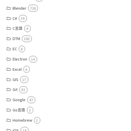
Blender
728
C#
36
C言語
4
DTM
283
EC
8
Electron
14
Excel
6
GIS
17
Git
81
Google
47
Go言語
1
Homebrew
2
iOS
18