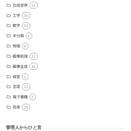
合成音声
12
工学
16
数学
22
未分類
1
物理
4
画像処理
31
画像生成
42
経営
1
言語
13
電子書籍
2
音楽
20
管理人からひと言