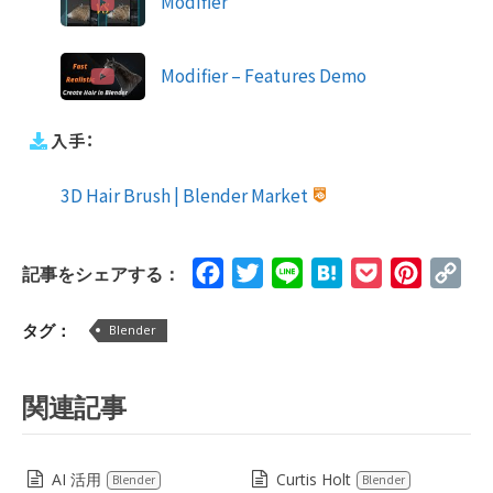
Modifier
Modifier – Features Demo
入手：
3D Hair Brush | Blender Market
Facebook
Twitter
Line
Hatena
Pocket
Pinteres
Cop
記事をシェアする：
Lin
タグ：
Blender
関連記事
AI 活用
Curtis Holt
Blender
Blender