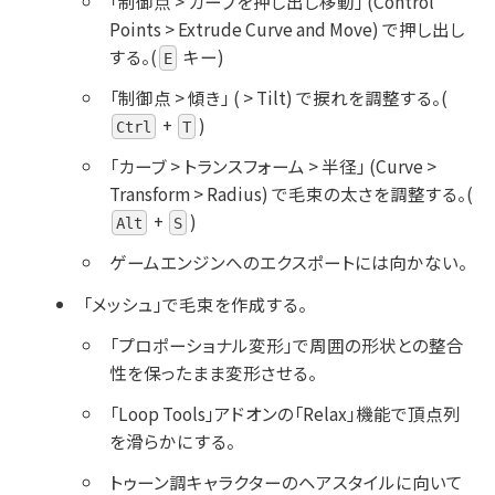
「制御点 > カーブを押し出し移動」 (Control
Points > Extrude Curve and Move) で押し出し
する。(
キー)
E
「制御点 > 傾き」 ( > Tilt) で捩れを調整する。(
+
)
Ctrl
T
「カーブ > トランスフォーム > 半径」 (Curve >
Transform > Radius) で毛束の太さを調整する。(
+
)
Alt
S
ゲームエンジンへのエクスポートには向かない。
「メッシュ」で毛束を作成する。
「プロポーショナル変形」で周囲の形状との整合
性を保ったまま変形させる。
「Loop Tools」アドオンの「Relax」機能で頂点列
を滑らかにする。
トゥーン調キャラクターのヘアスタイルに向いて