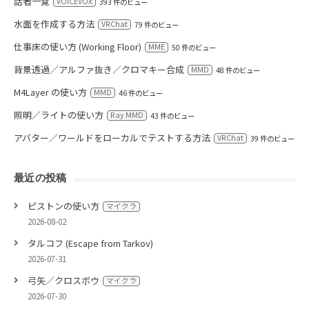
話者一覧
VOICEVOX
393 件のビュー
水面を作成する方法
VRChat
79 件のビュー
仕事床の使い方 (Working Floor)
MME
50 件のビュー
背景透過／アルファ抜き／クロマキー合成
MMD
48 件のビュー
M4Layer の使い方
MMD
46 件のビュー
照明／ライトの使い方
Ray MMD
43 件のビュー
アバター／ワールドをローカルでテストする方法
VRChat
39 件のビュー
最近の投稿
ピストンの使い方
マイクラ
2026-08-02
タルコフ (Escape from Tarkov)
2026-07-31
弓矢／クロスボウ
マイクラ
2026-07-30