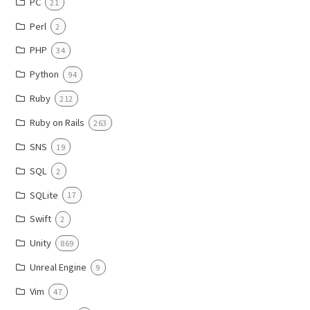
PC
21
Perl
2
PHP
34
Python
94
Ruby
212
Ruby on Rails
263
SNS
19
SQL
2
SQLite
17
Swift
2
Unity
869
Unreal Engine
9
Vim
47