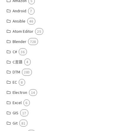
Amazon
5
Android
7
Ansible
46
Atom Editor
25
Blender
728
C#
36
C言語
4
DTM
283
EC
8
Electron
14
Excel
6
GIS
17
Git
81