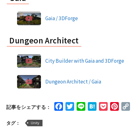
Gaia / 3DForge
Dungeon Architect
City Builder with Gaia and 3DForge
Dungeon Architect / Gaia
Facebook
Twitter
Line
Hatena
Pocket
Pinteres
Cop
記事をシェアする：
Lin
タグ：
Unity