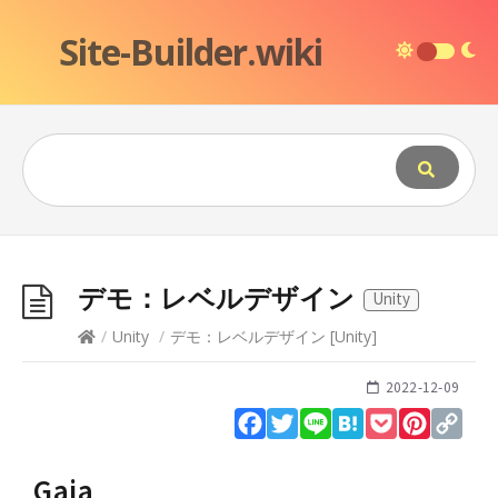
Site-Builder.wiki
デモ：レベルデザイン
Unity
/
Unity
/
デモ：レベルデザイン
[
Unity
]
2022-12-09
Facebook
Twitter
Line
Hatena
Pocket
Pinteres
Cop
Lin
Gaia