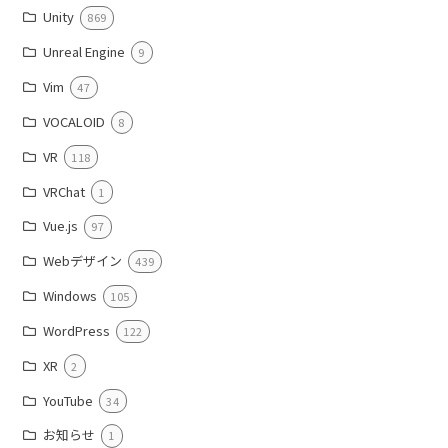
Unity
869
Unreal Engine
9
Vim
47
VOCALOID
8
VR
118
VRChat
1
Vue.js
97
Webデザイン
439
Windows
105
WordPress
122
XR
2
YouTube
34
お知らせ
1