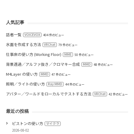
人気記事
話者一覧
VOICEVOX
404 件のビュー
水面を作成する方法
VRChat
79 件のビュー
仕事床の使い方 (Working Floor)
MME
50 件のビュー
背景透過／アルファ抜き／クロマキー合成
MMD
48 件のビュー
M4Layer の使い方
MMD
47 件のビュー
照明／ライトの使い方
Ray MMD
44 件のビュー
アバター／ワールドをローカルでテストする方法
VRChat
42 件のビュー
最近の投稿
ピストンの使い方
マイクラ
2026-08-02