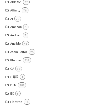
Ableton
77
Affinity
78
AI
79
Amazon
5
Android
7
Ansible
46
Atom Editor
25
Blender
728
C#
36
C言語
4
DTM
283
EC
8
Electron
14