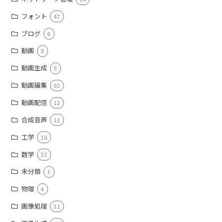
フォント
47
ブログ
6
動画
8
動画生成
5
動画編集
92
動画配信
12
合成音声
12
工学
16
数学
22
未分類
1
物理
4
画像処理
31