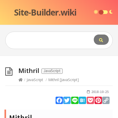
Site-Builder.wiki
Mithril
JavaScript
/
JavaScript
/
Mithril
[
JavaScript
]
2018-10-25
Facebook
Twitter
Line
Hatena
Pocket
Pinteres
Cop
Lin
Mithril