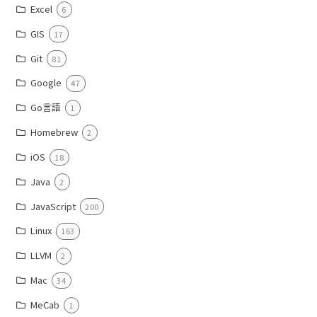
Excel
6
GIS
17
Git
81
Google
47
Go言語
1
Homebrew
2
iOS
18
Java
2
JavaScript
200
Linux
163
LLVM
2
Mac
34
MeCab
1