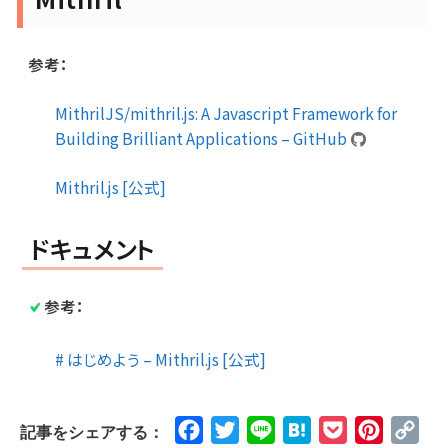
参考：
MithrilJS/mithril.js: A Javascript Framework for
Building Brilliant Applications – GitHub
Mithril.js [公式]
ドキュメント
参考：
# はじめよう – Mithril.js [公式]
Facebook
Twitter
Line
Hatena
Pocket
Pinteres
Cop
記事をシェアする：