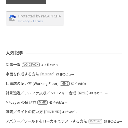
Protected by reCAPTCHA
Privacy
-
Terms
人気記事
話者一覧
VOICEVOX
393 件のビュー
水面を作成する方法
VRChat
79 件のビュー
仕事床の使い方 (Working Floor)
MME
50 件のビュー
背景透過／アルファ抜き／クロマキー合成
MMD
48 件のビュー
M4Layer の使い方
MMD
47 件のビュー
照明／ライトの使い方
Ray MMD
43 件のビュー
アバター／ワールドをローカルでテストする方法
VRChat
39 件のビュー