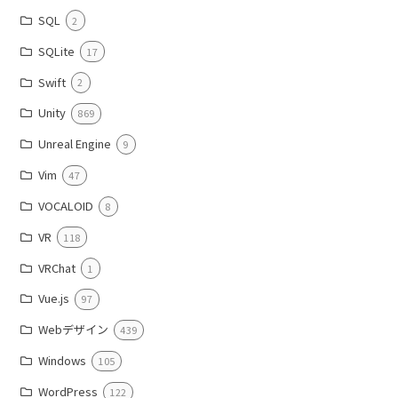
SQL
2
SQLite
17
Swift
2
Unity
869
Unreal Engine
9
Vim
47
VOCALOID
8
VR
118
VRChat
1
Vue.js
97
Webデザイン
439
Windows
105
WordPress
122