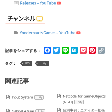
Releases – YouTube
チャンネル
Yondernauts Games – YouTube
Facebook
Twitter
Line
Hatena
Pocket
Pinteres
Cop
記事をシェアする：
Lin
タグ：
FPS
Unity
関連記事
Netcode for GameObjects
Input System
Unity
(NGO)
Unity
個別事例：エディター拡張
Gabriel Aguiar
Unity