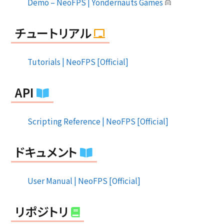
Demo – NeoFPS | Yondernauts Games
チュートリアル
Tutorials | NeoFPS [Official]
API
Scripting Reference | NeoFPS [Official]
ドキュメント
User Manual | NeoFPS [Official]
リポジトリ