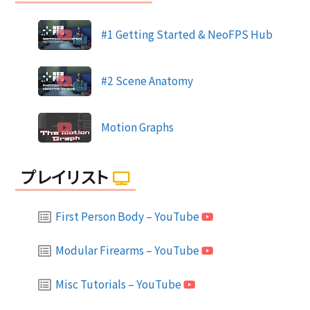
#1 Getting Started & NeoFPS Hub
#2 Scene Anatomy
Motion Graphs
プレイリスト
First Person Body – YouTube
Modular Firearms – YouTube
Misc Tutorials – YouTube