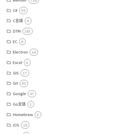
C#
36
C言語
4
DTM
283
EC
8
Electron
14
Excel
6
GIS
17
Git
81
Google
47
Go言語
1
Homebrew
2
iOS
18