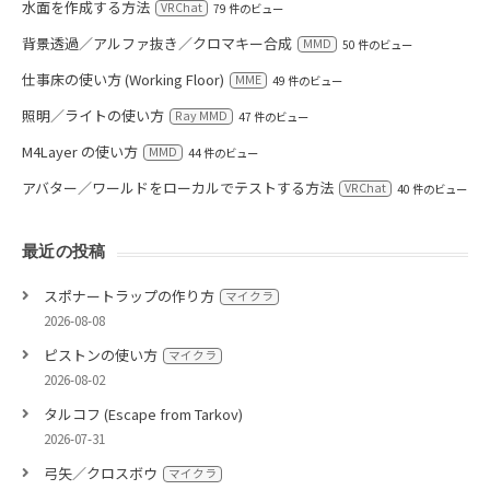
水面を作成する方法
VRChat
79 件のビュー
背景透過／アルファ抜き／クロマキー合成
MMD
50 件のビュー
仕事床の使い方 (Working Floor)
MME
49 件のビュー
照明／ライトの使い方
Ray MMD
47 件のビュー
M4Layer の使い方
MMD
44 件のビュー
アバター／ワールドをローカルでテストする方法
VRChat
40 件のビュー
最近の投稿
スポナートラップの作り方
マイクラ
2026-08-08
ピストンの使い方
マイクラ
2026-08-02
タルコフ (Escape from Tarkov)
2026-07-31
弓矢／クロスボウ
マイクラ