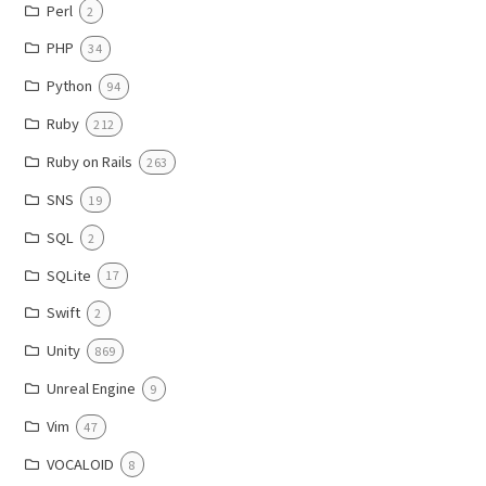
Perl
2
PHP
34
Python
94
Ruby
212
Ruby on Rails
263
SNS
19
SQL
2
SQLite
17
Swift
2
Unity
869
Unreal Engine
9
Vim
47
VOCALOID
8