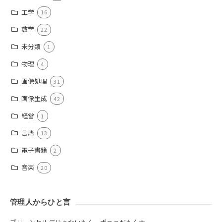
工学
16
数学
22
未分類
1
物理
4
画像処理
31
画像生成
42
経営
1
言語
13
電子書籍
2
音楽
20
管理人からひと言