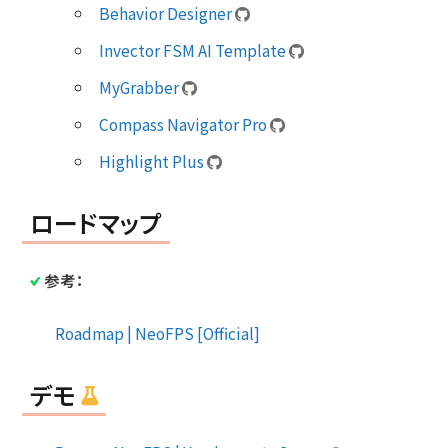
Behavior Designer
Invector FSM AI Template
MyGrabber
Compass Navigator Pro
Highlight Plus
ロードマップ
参考：
Roadmap | NeoFPS [Official]
デモ