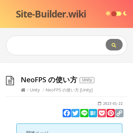
Site-Builder.wiki
NeoFPS の使い方
Unity
/
Unity
/
NeoFPS の使い方
[
Unity
]
2023-01-22
Facebook
Twitter
Line
Hatena
Pocket
Pinteres
Cop
Lin