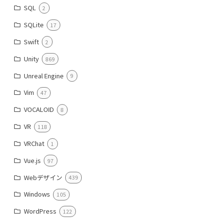
SQL
2
SQLite
17
Swift
2
Unity
869
Unreal Engine
9
Vim
47
VOCALOID
8
VR
118
VRChat
1
Vue.js
97
Webデザイン
439
Windows
105
WordPress
122