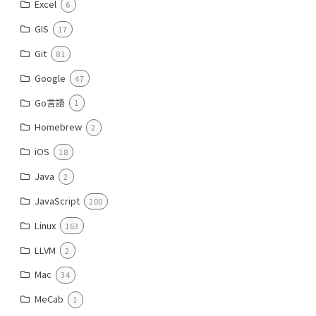
Excel
6
GIS
17
Git
81
Google
47
Go言語
1
Homebrew
2
iOS
18
Java
2
JavaScript
200
Linux
163
LLVM
2
Mac
34
MeCab
1