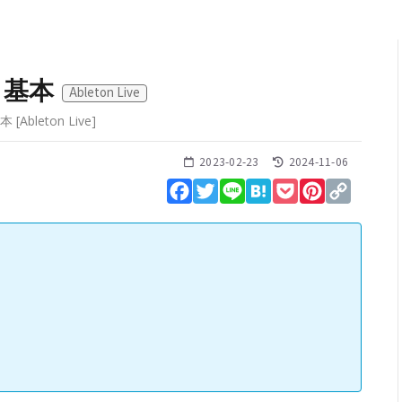
：基本
Ableton Live
基本
[
Ableton Live
]
2023-02-23
2024-11-06
Facebook
Twitter
Line
Hatena
Pocket
Pinterest
Copy
Link