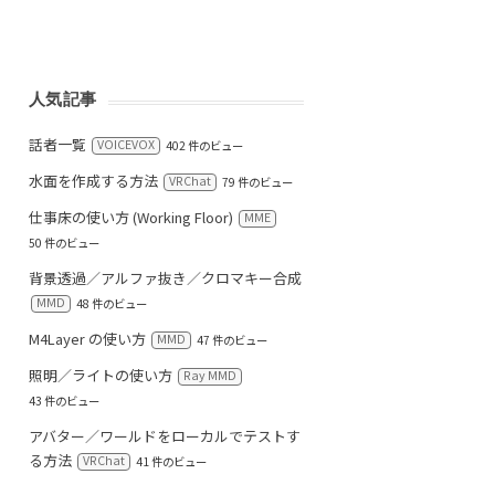
人気記事
話者一覧
VOICEVOX
402 件のビュー
水面を作成する方法
VRChat
79 件のビュー
仕事床の使い方 (Working Floor)
MME
50 件のビュー
背景透過／アルファ抜き／クロマキー合成
MMD
48 件のビュー
M4Layer の使い方
MMD
47 件のビュー
照明／ライトの使い方
Ray MMD
43 件のビュー
アバター／ワールドをローカルでテストす
る方法
VRChat
41 件のビュー