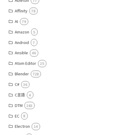
Ableton
77
Affinity
78
AI
79
Amazon
5
Android
7
Ansible
46
Atom Editor
25
Blender
728
C#
36
C言語
4
DTM
283
EC
8
Electron
14