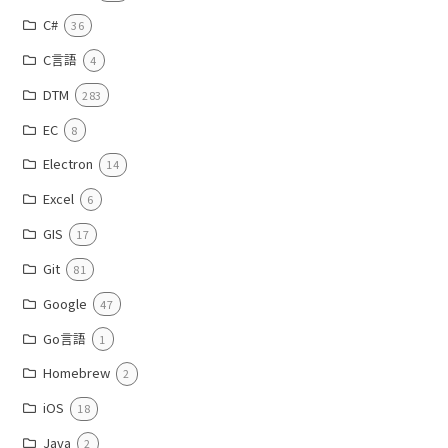
C#
36
C言語
4
DTM
283
EC
8
Electron
14
Excel
6
GIS
17
Git
81
Google
47
Go言語
1
Homebrew
2
iOS
18
Java
2