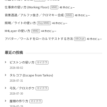
仕事床の使い方 (Working Floor)
MME
48 件のビュー
背景透過／アルファ抜き／クロマキー合成
MMD
48 件のビュー
照明／ライトの使い方
Ray MMD
46 件のビュー
M4Layer の使い方
MMD
44 件のビュー
アバター／ワールドをローカルでテストする方法
VRChat
40 件のビュー
最近の投稿
ピストンの使い方
マイクラ
2026-08-02
タルコフ (Escape from Tarkov)
2026-07-31
弓矢／クロスボウ
マイクラ
2026-07-30
屋根の作り方
マイクラ
2026-07-29