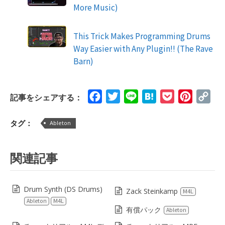
More Music)
This Trick Makes Programming Drums
Way Easier with Any Plugin!! (The Rave
Barn)
Facebook
Twitter
Line
Hatena
Pocket
Pinteres
Cop
記事をシェアする：
Lin
タグ：
Ableton
関連記事
Drum Synth (DS Drums)
Zack Steinkamp
M4L
Ableton
M4L
有償パック
Ableton