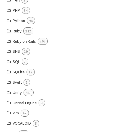
2
PHP
34
Python
94
Ruby
212
Ruby on Rails
263
SNS
19
SQL
2
SQLite
17
Swift
2
Unity
869
Unreal Engine
9
Vim
47
VOCALOID
8