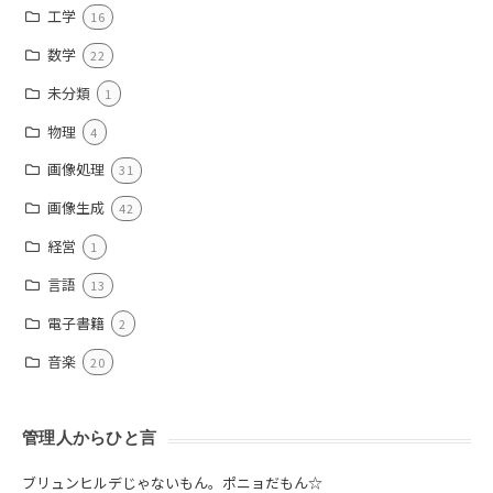
工学
16
数学
22
未分類
1
物理
4
画像処理
31
画像生成
42
経営
1
言語
13
電子書籍
2
音楽
20
管理人からひと言
ブリュンヒルデじゃないもん。ポニョだもん☆