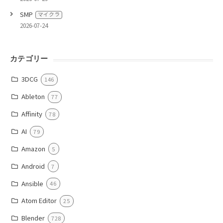
SMP
マイクラ
2026-07-24
カテゴリー
3DCG
146
Ableton
77
Affinity
78
AI
79
Amazon
5
Android
7
Ansible
46
Atom Editor
25
Blender
728