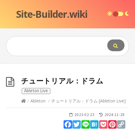
Site-Builder.wiki
チュートリアル：ドラム
Ableton Live
/
Ableton
/
チュートリアル：ドラム
[
Ableton Live
]
2023-02-23
2024-11-28
Facebook
Twitter
Line
Hatena
Pocket
Pinteres
Cop
Lin