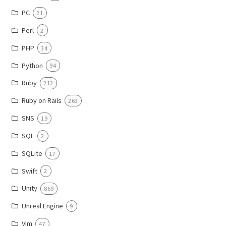
PC
21
Perl
2
PHP
34
Python
94
Ruby
212
Ruby on Rails
263
SNS
19
SQL
2
SQLite
17
Swift
2
Unity
869
Unreal Engine
9
Vim
47