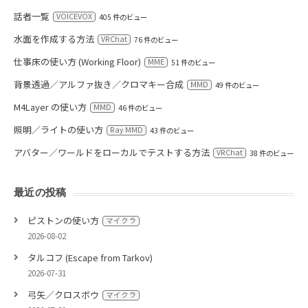
話者一覧
VOICEVOX
405 件のビュー
水面を作成する方法
VRChat
76 件のビュー
仕事床の使い方 (Working Floor)
MME
51 件のビュー
背景透過／アルファ抜き／クロマキー合成
MMD
49 件のビュー
M4Layer の使い方
MMD
46 件のビュー
照明／ライトの使い方
Ray MMD
43 件のビュー
アバター／ワールドをローカルでテストする方法
VRChat
38 件のビュー
最近の投稿
ピストンの使い方
マイクラ
2026-08-02
タルコフ (Escape from Tarkov)
2026-07-31
弓矢／クロスボウ
マイクラ