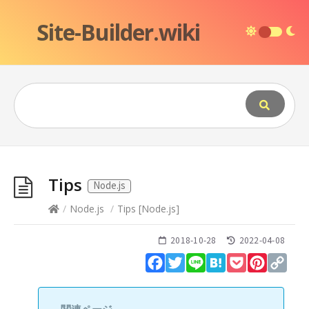
Site-Builder.wiki
Tips
Node.js
/
Node.js
/
Tips
[
Node.js
]
2018-10-28
2022-04-08
Facebook
Twitter
Line
Hatena
Pocket
Pinteres
Cop
Lin