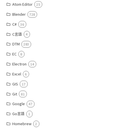
Atom Editor
25
Blender
728
C#
36
C言語
4
DTM
283
EC
8
Electron
14
Excel
6
GIS
17
Git
81
Google
47
Go言語
1
Homebrew
2