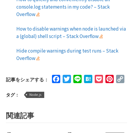
console.log statements in my code? – Stack
Overflow
How to disable warnings when node is launched via
a (global) shell script – Stack Overflow
Hide compile warnings during test runs – Stack
Overflow
Facebook
Twitter
Line
Hatena
Pocket
Pinteres
Cop
記事をシェアする：
Lin
タグ：
Node.js
関連記事