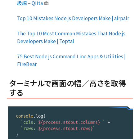
級編 – Qiita
Top 10 Mistakes Node.js Developers Make | airpair
The Top 10 Most Common Mistakes That Node.js
Developers Make | Toptal
75 Best Node.js Command Line Apps & Utilities |
FireBear
ターミナルで画面の幅／高さを取得
する
console
.log(

`cols: 
${process.stdout.columns}
 `
 +

`rows: 
${process.stdout.rows}
`
)