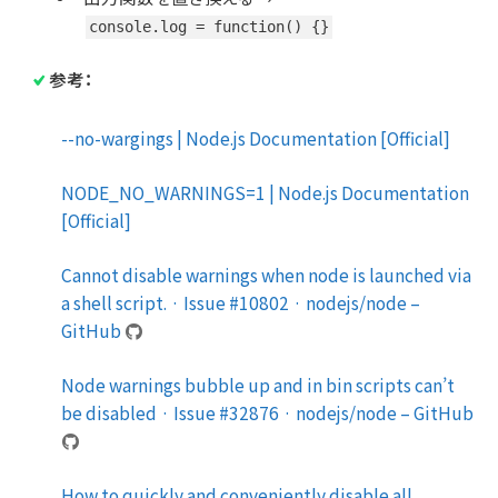
console.log = function() {}
参考：
--no-wargings | Node.js Documentation [Official]
NODE_NO_WARNINGS=1 | Node.js Documentation
[Official]
Cannot disable warnings when node is launched via
a shell script. · Issue #10802 · nodejs/node –
GitHub
Node warnings bubble up and in bin scripts can’t
be disabled · Issue #32876 · nodejs/node – GitHub
How to quickly and conveniently disable all