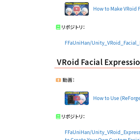
How to Make VRoid F
リポジトリ：
FFaUniHan/Unity_VRoid_Facial_
VRoid Facial Expressi
動画：
How to Use (ReForg
リポジトリ：
FFaUniHan/Unity_VRoid_Expressi
to Create Your Own Custom Facia