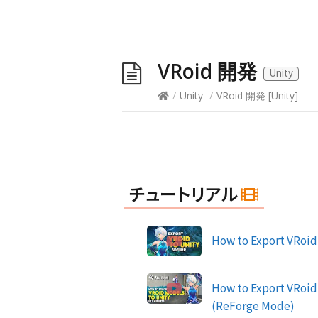
VRoid 開発
Unity
/
Unity
/
VRoid 開発
[
Unity
]
チュートリアル
How to Export VRoid
How to Export VRoid 
(ReForge Mode)