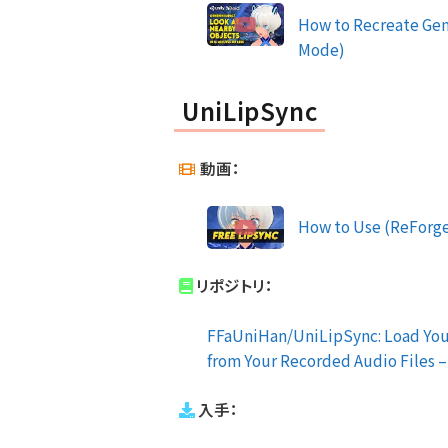
How to Recreate Gen
Mode)
UniLipSync
動画：
How to Use (ReForg
リポジトリ：
FFaUniHan/UniLipSync: Load You
from Your Recorded Audio Files 
入手：