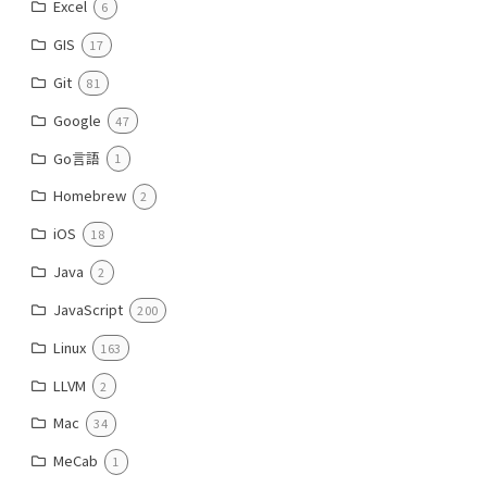
Excel
6
GIS
17
Git
81
Google
47
Go言語
1
Homebrew
2
iOS
18
Java
2
JavaScript
200
Linux
163
LLVM
2
Mac
34
MeCab
1