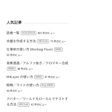
人気記事
話者一覧
VOICEVOX
405 件のビュー
水面を作成する方法
VRChat
79 件のビュー
仕事床の使い方 (Working Floor)
MME
50 件のビュー
背景透過／アルファ抜き／クロマキー合成
MMD
48 件のビュー
M4Layer の使い方
MMD
47 件のビュー
照明／ライトの使い方
Ray MMD
46 件のビュー
アバター／ワールドをローカルでテストす
る方法
VRChat
42 件のビュー