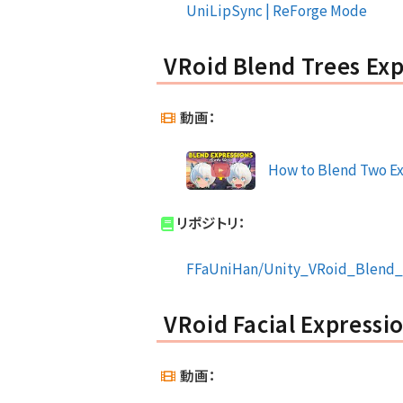
UniLipSync | ReForge Mode
VRoid Blend Trees Ex
動画：
How to Blend Two Ex
リポジトリ：
FFaUniHan/Unity_VRoid_Blend_
VRoid Facial Expressi
動画：