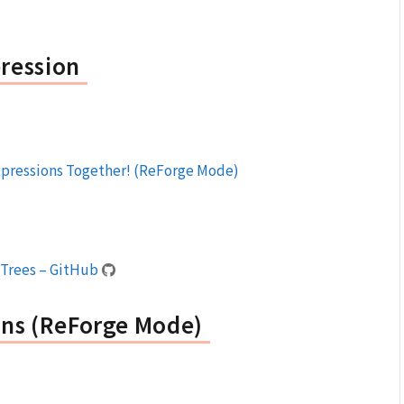
pression
pressions Together! (ReForge Mode)
Trees – GitHub
ons (ReForge Mode)