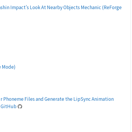
shin Impact’s Look At Nearby Objects Mechanic (ReForge
e Mode)
r Phoneme Files and Generate the LipSync Animation
– GitHub