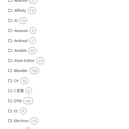
Ableton
77
Affinity
78
AI
79
Amazon
5
Android
7
Ansible
46
Atom Editor
25
Blender
728
C#
36
C言語
4
DTM
283
EC
8
Electron
14