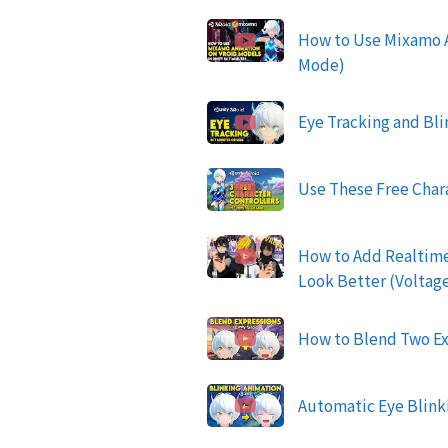
How to Use Mixamo A
Mode)
Eye Tracking and Bli
Use These Free Char
How to Add Realtime
Look Better (Voltag
How to Blend Two Ex
Automatic Eye Blink