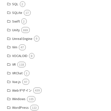
SQL
2
SQLite
17
Swift
2
Unity
869
Unreal Engine
9
Vim
47
VOCALOID
8
VR
118
VRChat
1
Vue.js
97
Webデザイン
439
Windows
105
WordPress
122