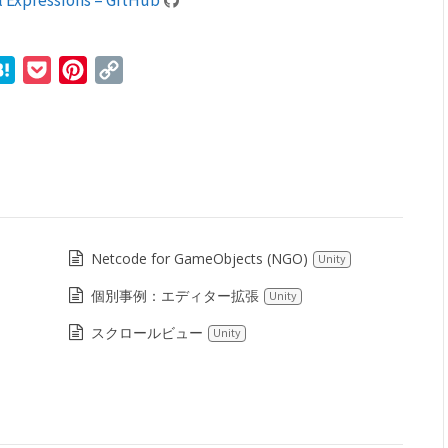
r
ne
Hatena
Pocket
Pinterest
Copy
Link
Netcode for GameObjects (NGO)
Unity
個別事例：エディター拡張
Unity
スクロールビュー
Unity