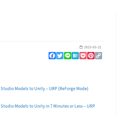
2023-03-21
Facebook
Twitter
Line
Hatena
Pocket
Pinterest
Copy
Link
 Studio Models to Unity – URP (ReForge Mode)
Studio Models to Unity in 7 Minutes or Less – URP