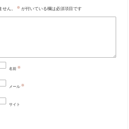
※
ません。
が付いている欄は必須項目です
※
名前
※
メール
サイト