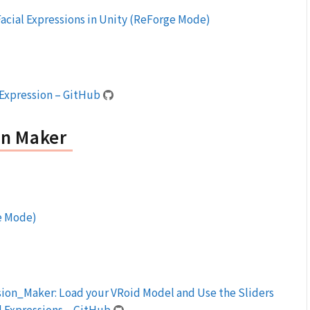
acial Expressions in Unity (ReForge Mode)
Expression – GitHub
on Maker
e Mode)
on_Maker: Load your VRoid Model and Use the Sliders
l Expressions – GitHub