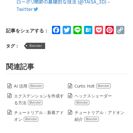
ローポリ関節の基礎的な技法 (@TAISA_3D) –
Twitter
Facebook
Twitter
Line
Hatena
Pocket
Pinteres
Cop
記事をシェアする：
Lin
タグ：
Blender
関連記事
AI 活用
Curtis Holt
Blender
Blender
エクステンションを作成す
ヘックスシェーダー
る方法
Blender
Blender
チュートリアル：新着アド
チュートリアル：アドオン
オン
紹介
Blender
Blender