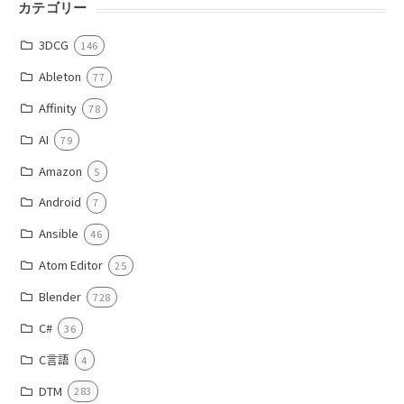
カテゴリー
3DCG
146
Ableton
77
Affinity
78
AI
79
Amazon
5
Android
7
Ansible
46
Atom Editor
25
Blender
728
C#
36
C言語
4
DTM
283