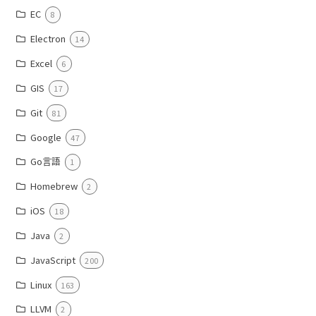
EC
8
Electron
14
Excel
6
GIS
17
Git
81
Google
47
Go言語
1
Homebrew
2
iOS
18
Java
2
JavaScript
200
Linux
163
LLVM
2