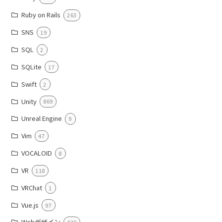
Ruby on Rails
263
SNS
19
SQL
2
SQLite
17
Swift
2
Unity
869
Unreal Engine
9
Vim
47
VOCALOID
8
VR
118
VRChat
1
Vue.js
97
Webデザイン