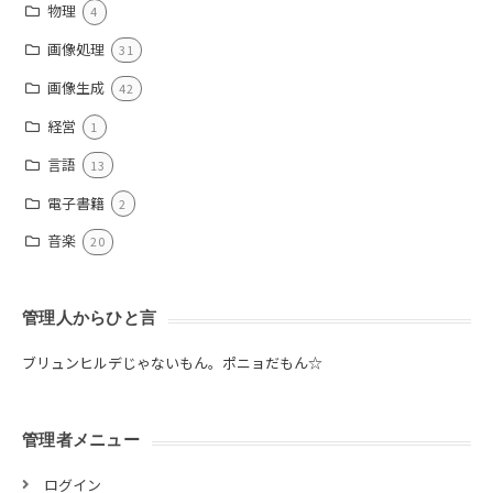
物理
4
画像処理
31
画像生成
42
経営
1
言語
13
電子書籍
2
音楽
20
管理人からひと言
ブリュンヒルデじゃないもん。ポニョだもん☆
管理者メニュー
ログイン