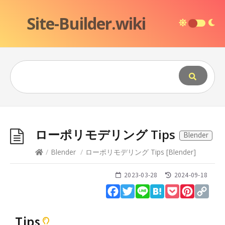
Site-Builder.wiki
ローポリモデリング Tips
Blender
/
Blender
/
ローポリモデリング Tips
[
Blender
]
2023-03-28
2024-09-18
Facebook
Twitter
Line
Hatena
Pocket
Pinteres
Cop
Lin
Tips