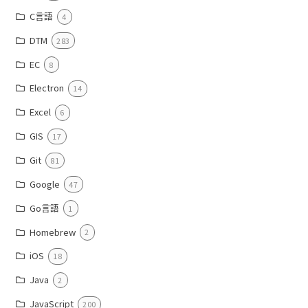
C言語
4
DTM
283
EC
8
Electron
14
Excel
6
GIS
17
Git
81
Google
47
Go言語
1
Homebrew
2
iOS
18
Java
2
JavaScript
200