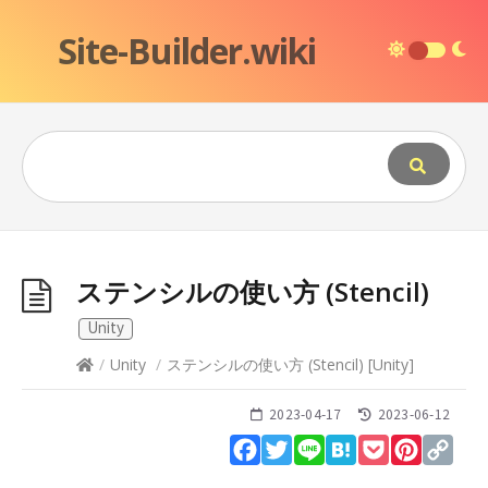
Site-Builder.wiki
ステンシルの使い方 (Stencil)
Unity
/
Unity
/
ステンシルの使い方 (Stencil)
[
Unity
]
2023-04-17
2023-06-12
Facebook
Twitter
Line
Hatena
Pocket
Pinteres
Cop
Lin