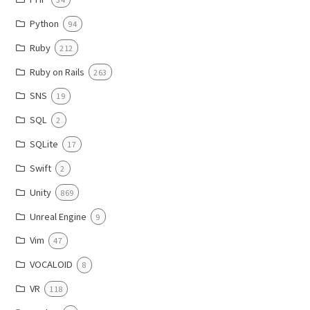
Python
94
Ruby
212
Ruby on Rails
263
SNS
19
SQL
2
SQLite
17
Swift
2
Unity
869
Unreal Engine
9
Vim
47
VOCALOID
8
VR
118