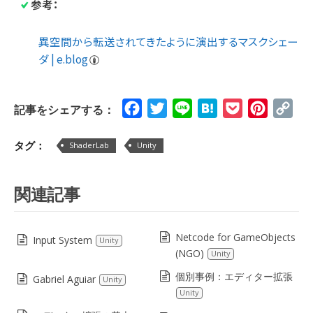
参考：
異空間から転送されてきたように演出するマスクシェー
ダ | e.blog
Facebook
Twitter
Line
Hatena
Pocket
Pinteres
Cop
記事をシェアする：
Lin
タグ：
ShaderLab
Unity
関連記事
Netcode for GameObjects
Input System
Unity
(NGO)
Unity
個別事例：エディター拡張
Gabriel Aguiar
Unity
Unity