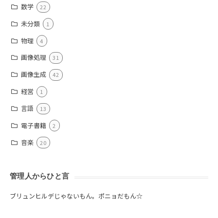
数学
22
未分類
1
物理
4
画像処理
31
画像生成
42
経営
1
言語
13
電子書籍
2
音楽
20
管理人からひと言
ブリュンヒルデじゃないもん。ポニョだもん☆