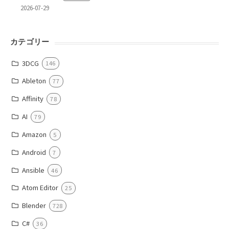
2026-07-29
カテゴリー
3DCG
146
Ableton
77
Affinity
78
AI
79
Amazon
5
Android
7
Ansible
46
Atom Editor
25
Blender
728
C#
36