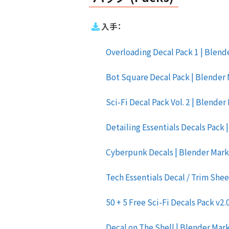
入手：
Overloading Decal Pack 1 | Blen
Bot Square Decal Pack | Blender
Sci-Fi Decal Pack Vol. 2 | Blende
Detailing Essentials Decals Pack
Cyberpunk Decals | Blender Mar
Tech Essentials Decal / Trim She
50 + 5 Free Sci-Fi Decals Pack v2
Decal on The Shell | Blender Mar