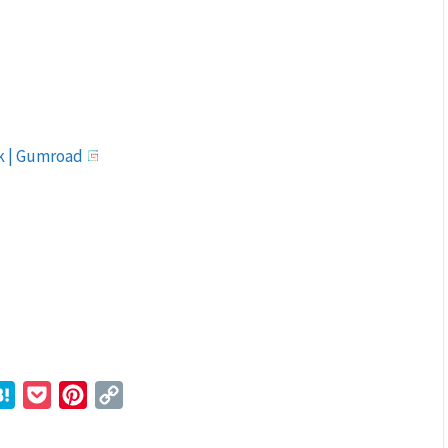
ck | Gumroad
r
ne
Hatena
Pocket
Pinterest
Copy
Link