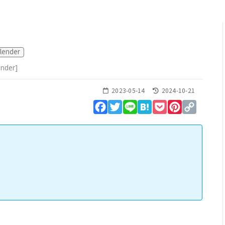
lender
ender
]
2023-05-14
2024-10-21
Facebook
Twitter
Line
Hatena
Pocket
Pinterest
Copy
Link