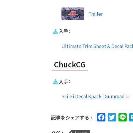
Trailer
入手：
Ultimate Trim Sheet & Decal Pa
ChuckCG
入手：
Sci-Fi Decal Kpack | Gumroad
Facebook
Twitte
Li
記事をシェアする：
タグ：
Blender