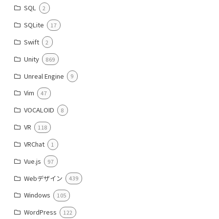
SQL
2
SQLite
17
Swift
2
Unity
869
Unreal Engine
9
Vim
47
VOCALOID
8
VR
118
VRChat
1
Vue.js
97
Webデザイン
439
Windows
105
WordPress
122