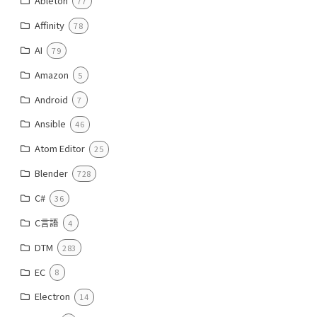
Ableton
77
Affinity
78
AI
79
Amazon
5
Android
7
Ansible
46
Atom Editor
25
Blender
728
C#
36
C言語
4
DTM
283
EC
8
Electron
14