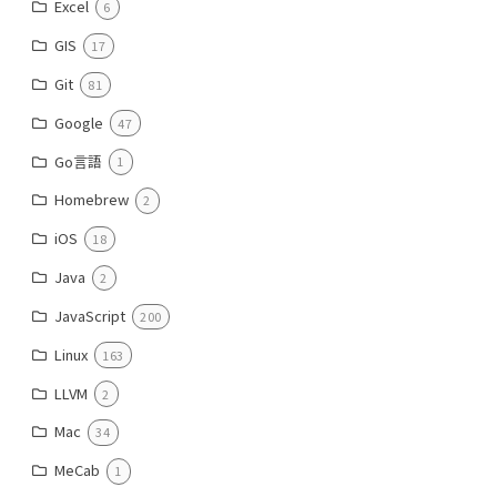
Excel
6
GIS
17
Git
81
Google
47
Go言語
1
Homebrew
2
iOS
18
Java
2
JavaScript
200
Linux
163
LLVM
2
Mac
34
MeCab
1