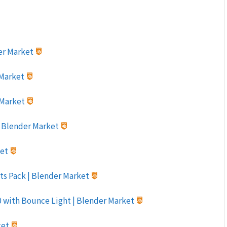
der Market
 Market
r Market
 | Blender Market
ket
ets Pack | Blender Market
.0 with Bounce Light | Blender Market
ket