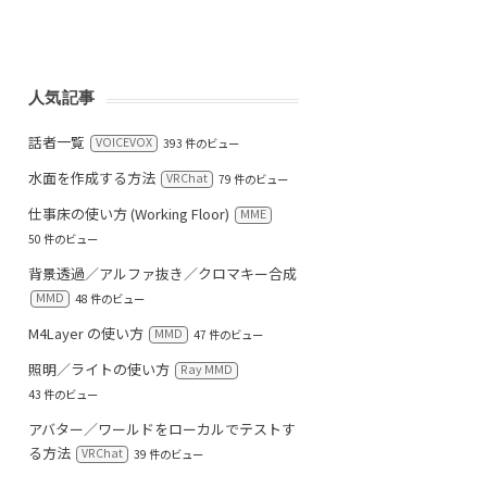
人気記事
話者一覧
VOICEVOX
393 件のビュー
水面を作成する方法
VRChat
79 件のビュー
仕事床の使い方 (Working Floor)
MME
50 件のビュー
背景透過／アルファ抜き／クロマキー合成
MMD
48 件のビュー
M4Layer の使い方
MMD
47 件のビュー
照明／ライトの使い方
Ray MMD
43 件のビュー
アバター／ワールドをローカルでテストす
る方法
VRChat
39 件のビュー