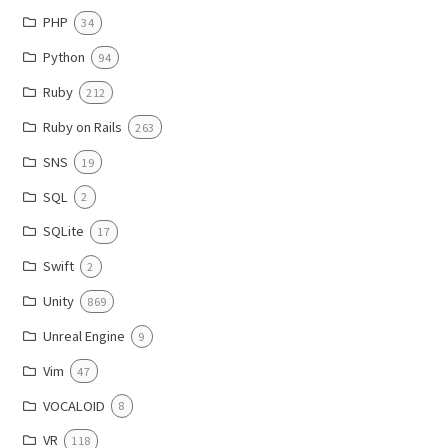
PHP
34
Python
94
Ruby
212
Ruby on Rails
263
SNS
19
SQL
2
SQLite
17
Swift
2
Unity
869
Unreal Engine
9
Vim
47
VOCALOID
8
VR
118