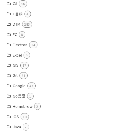
C#
36
C言語
4
DTM
283
EC
8
Electron
14
Excel
6
GIS
17
Git
81
Google
47
Go言語
1
Homebrew
2
iOS
18
Java
2