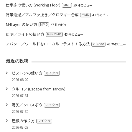
仕事床の使い方 (Working Floor)
MME
50 件のビュー
背景透過／アルファ抜き／クロマキー合成
MMD
48 件のビュー
M4Layer の使い方
MMD
47 件のビュー
照明／ライトの使い方
Ray MMD
43 件のビュー
アバター／ワールドをローカルでテストする方法
VRChat
41 件のビュー
最近の投稿
ピストンの使い方
マイクラ
2026-08-02
タルコフ (Escape from Tarkov)
2026-07-31
弓矢／クロスボウ
マイクラ
2026-07-30
屋根の作り方
マイクラ
2026-07-29