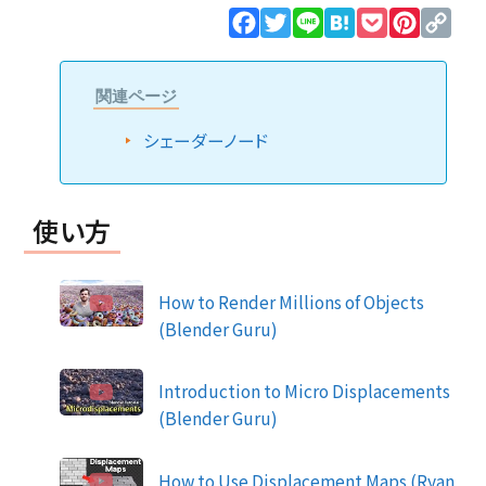
Facebook
Twitter
Line
Hatena
Pocket
Pinteres
Cop
Lin
関連ページ
シェーダーノード
使い方
How to Render Millions of Objects
(Blender Guru)
Introduction to Micro Displacements
(Blender Guru)
How to Use Displacement Maps (Ryan