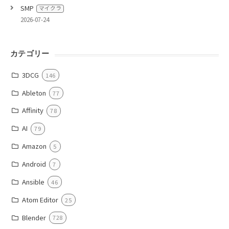
SMP
マイクラ
2026-07-24
カテゴリー
3DCG
146
Ableton
77
Affinity
78
AI
79
Amazon
5
Android
7
Ansible
46
Atom Editor
25
Blender
728