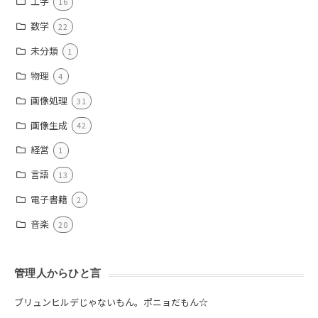
工学
16
数学
22
未分類
1
物理
4
画像処理
31
画像生成
42
経営
1
言語
13
電子書籍
2
音楽
20
管理人からひと言
ブリュンヒルデじゃないもん。ポニョだもん☆